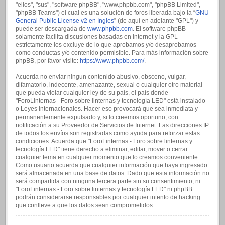
"ellos", "sus", "software phpBB", "www.phpbb.com", "phpBB Limited",
"phpBB Teams") el cual es una solución de foros liberada bajo la “
GNU
General Public License v2 en Ingles
” (de aquí en adelante "GPL") y
puede ser descargada de
www.phpbb.com
. El software phpBB
solamente facilita discusiones basadas en Internet y la GPL
estrictamente los excluye de lo que aprobamos y/o desaprobamos
como conductas y/o contenido permisible. Para más información sobre
phpBB, por favor visite:
https://www.phpbb.com/
.
Acuerda no enviar ningun contenido abusivo, obsceno, vulgar,
difamatorio, indecente, amenazante, sexual o cualquier otro material
que pueda violar cualquier ley de su país, el país donde
"ForoLinternas - Foro sobre linternas y tecnología LED" está instalado
o Leyes Internacionales. Hacer eso provocará que sea inmediata y
permanentemente expulsado y, si lo creemos oportuno, con
notificación a su Proveedor de Servicios de Internet. Las direcciones IP
de todos los envíos son registradas como ayuda para reforzar estas
condiciones. Acuerda que "ForoLinternas - Foro sobre linternas y
tecnología LED" tiene derecho a eliminar, editar, mover o cerrar
cualquier tema en cualquier momento que lo creamos conveniente.
Como usuario acuerda que cualquier información que haya ingresado
será almacenada en una base de datos. Dado que esta información no
será compartida con ninguna tercera parte sin su consentimiento, ni
"ForoLinternas - Foro sobre linternas y tecnología LED" ni phpBB
podrán considerarse responsables por cualquier intento de hacking
que conlleve a que los datos sean comprometidos.