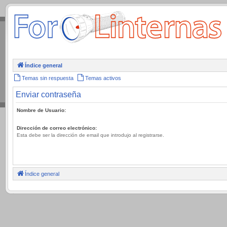
.
Índice general
Temas sin respuesta
Temas activos
Enviar contraseña
Nombre de Usuario:
Dirección de correo electrónico:
Esta debe ser la dirección de email que introdujo al registrarse.
Índice general
.