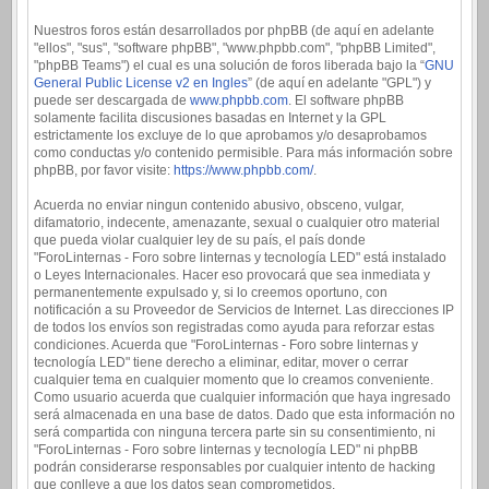
Nuestros foros están desarrollados por phpBB (de aquí en adelante
"ellos", "sus", "software phpBB", "www.phpbb.com", "phpBB Limited",
"phpBB Teams") el cual es una solución de foros liberada bajo la “
GNU
General Public License v2 en Ingles
” (de aquí en adelante "GPL") y
puede ser descargada de
www.phpbb.com
. El software phpBB
solamente facilita discusiones basadas en Internet y la GPL
estrictamente los excluye de lo que aprobamos y/o desaprobamos
como conductas y/o contenido permisible. Para más información sobre
phpBB, por favor visite:
https://www.phpbb.com/
.
Acuerda no enviar ningun contenido abusivo, obsceno, vulgar,
difamatorio, indecente, amenazante, sexual o cualquier otro material
que pueda violar cualquier ley de su país, el país donde
"ForoLinternas - Foro sobre linternas y tecnología LED" está instalado
o Leyes Internacionales. Hacer eso provocará que sea inmediata y
permanentemente expulsado y, si lo creemos oportuno, con
notificación a su Proveedor de Servicios de Internet. Las direcciones IP
de todos los envíos son registradas como ayuda para reforzar estas
condiciones. Acuerda que "ForoLinternas - Foro sobre linternas y
tecnología LED" tiene derecho a eliminar, editar, mover o cerrar
cualquier tema en cualquier momento que lo creamos conveniente.
Como usuario acuerda que cualquier información que haya ingresado
será almacenada en una base de datos. Dado que esta información no
será compartida con ninguna tercera parte sin su consentimiento, ni
"ForoLinternas - Foro sobre linternas y tecnología LED" ni phpBB
podrán considerarse responsables por cualquier intento de hacking
que conlleve a que los datos sean comprometidos.