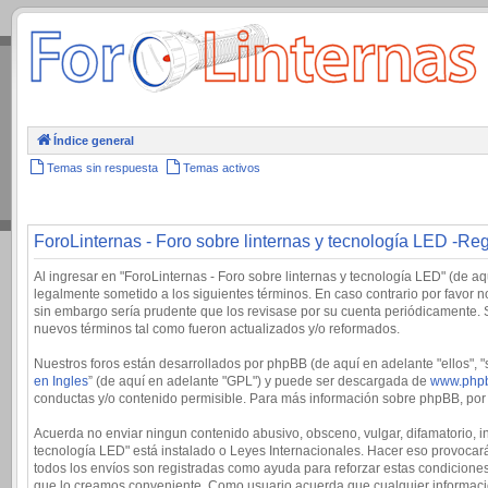
.
Índice general
Temas sin respuesta
Temas activos
ForoLinternas - Foro sobre linternas y tecnología LED -Reg
Al ingresar en "ForoLinternas - Foro sobre linternas y tecnología LED" (de aqu
legalmente sometido a los siguientes términos. En caso contrario por favor 
sin embargo sería prudente que los revisase por su cuenta periódicamente. 
nuevos términos tal como fueron actualizados y/o reformados.
Nuestros foros están desarrollados por phpBB (de aquí en adelante "ellos", 
en Ingles
” (de aquí en adelante "GPL") y puede ser descargada de
www.php
conductas y/o contenido permisible. Para más información sobre phpBB, por f
Acuerda no enviar ningun contenido abusivo, obsceno, vulgar, difamatorio, in
tecnología LED" está instalado o Leyes Internacionales. Hacer eso provocará
todos los envíos son registradas como ayuda para reforzar estas condiciones
que lo creamos conveniente. Como usuario acuerda que cualquier informaci