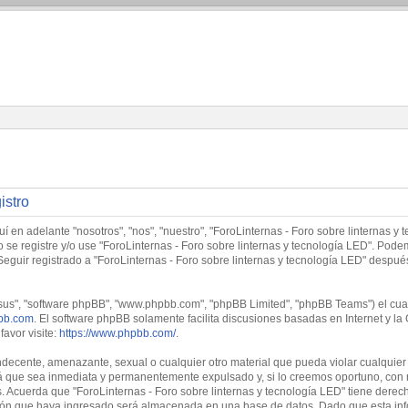
istro
í en adelante "nosotros", "nos", "nuestro", "ForoLinternas - Foro sobre linternas y 
no se registre y/o use "ForoLinternas - Foro sobre linternas y tecnología LED". Po
Seguir registrado a "ForoLinternas - Foro sobre linternas y tecnología LED" despu
"sus", "software phpBB", "www.phpbb.com", "phpBB Limited", "phpBB Teams") el cual 
bb.com
. El software phpBB solamente facilita discusiones basadas en Internet y
avor visite:
https://www.phpbb.com/
.
decente, amenazante, sexual o cualquier otro material que pueda violar cualquier l
 que sea inmediata y permanentemente expulsado y, si lo creemos oportuno, con no
. Acuerda que "ForoLinternas - Foro sobre linternas y tecnología LED" tiene derech
ón que haya ingresado será almacenada en una base de datos. Dado que esta info