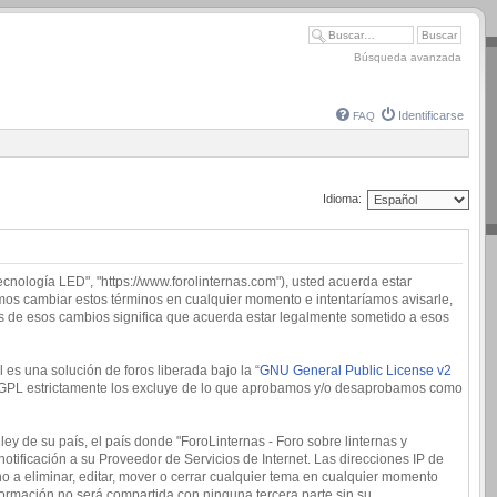
Búsqueda avanzada
Identificarse
FAQ
Idioma:
tecnología LED", "https://www.forolinternas.com"), usted acuerda estar
demos cambiar estos términos en cualquier momento e intentaríamos avisarle,
és de esos cambios significa que acuerda estar legalmente sometido a esos
es una solución de foros liberada bajo la “
GNU General Public License v2
 la GPL estrictamente los excluye de lo que aprobamos y/o desaprobamos como
ey de su país, el país donde "ForoLinternas - Foro sobre linternas y
tificación a su Proveedor de Servicios de Internet. Las direcciones IP de
o a eliminar, editar, mover o cerrar cualquier tema en cualquier momento
rmación no será compartida con ninguna tercera parte sin su