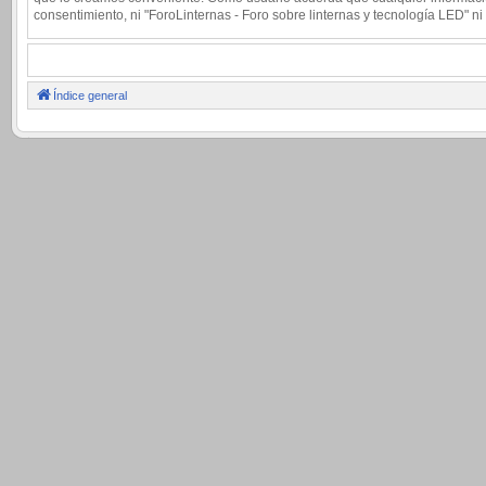
consentimiento, ni "ForoLinternas - Foro sobre linternas y tecnología LED"
Índice general
.