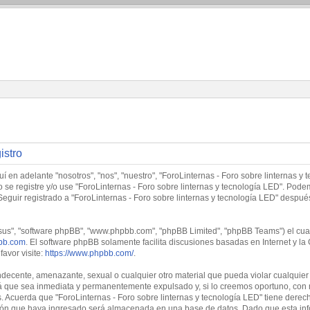
istro
í en adelante "nosotros", "nos", "nuestro", "ForoLinternas - Foro sobre linternas y 
no se registre y/o use "ForoLinternas - Foro sobre linternas y tecnología LED". Po
Seguir registrado a "ForoLinternas - Foro sobre linternas y tecnología LED" despu
"sus", "software phpBB", "www.phpbb.com", "phpBB Limited", "phpBB Teams") el cual 
bb.com
. El software phpBB solamente facilita discusiones basadas en Internet y
avor visite:
https://www.phpbb.com/
.
decente, amenazante, sexual o cualquier otro material que pueda violar cualquier l
 que sea inmediata y permanentemente expulsado y, si lo creemos oportuno, con no
. Acuerda que "ForoLinternas - Foro sobre linternas y tecnología LED" tiene derech
ón que haya ingresado será almacenada en una base de datos. Dado que esta info