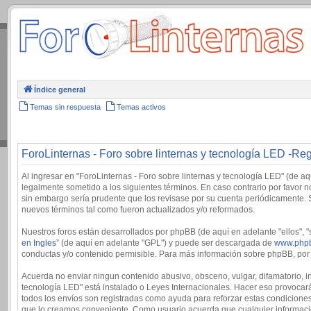
.
Índice general
Temas sin respuesta
Temas activos
ForoLinternas - Foro sobre linternas y tecnología LED -Reg
Al ingresar en "ForoLinternas - Foro sobre linternas y tecnología LED" (de aqu
legalmente sometido a los siguientes términos. En caso contrario por favor 
sin embargo sería prudente que los revisase por su cuenta periódicamente. 
nuevos términos tal como fueron actualizados y/o reformados.
Nuestros foros están desarrollados por phpBB (de aquí en adelante "ellos", 
en Ingles
” (de aquí en adelante "GPL") y puede ser descargada de
www.php
conductas y/o contenido permisible. Para más información sobre phpBB, por f
Acuerda no enviar ningun contenido abusivo, obsceno, vulgar, difamatorio, in
tecnología LED" está instalado o Leyes Internacionales. Hacer eso provocará
todos los envíos son registradas como ayuda para reforzar estas condiciones
que lo creamos conveniente. Como usuario acuerda que cualquier informaci