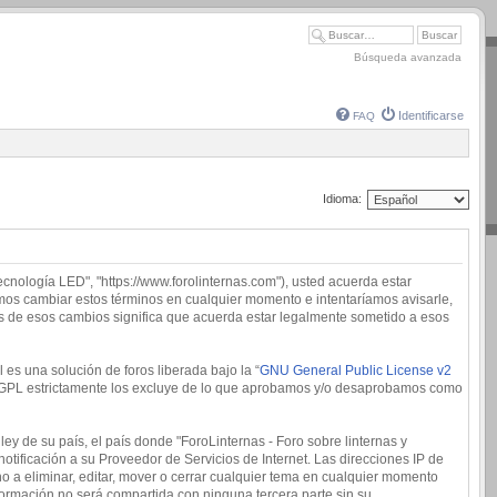
Búsqueda avanzada
Identificarse
FAQ
Idioma:
tecnología LED", "https://www.forolinternas.com"), usted acuerda estar
demos cambiar estos términos en cualquier momento e intentaríamos avisarle,
és de esos cambios significa que acuerda estar legalmente sometido a esos
es una solución de foros liberada bajo la “
GNU General Public License v2
 la GPL estrictamente los excluye de lo que aprobamos y/o desaprobamos como
ey de su país, el país donde "ForoLinternas - Foro sobre linternas y
tificación a su Proveedor de Servicios de Internet. Las direcciones IP de
o a eliminar, editar, mover o cerrar cualquier tema en cualquier momento
rmación no será compartida con ninguna tercera parte sin su