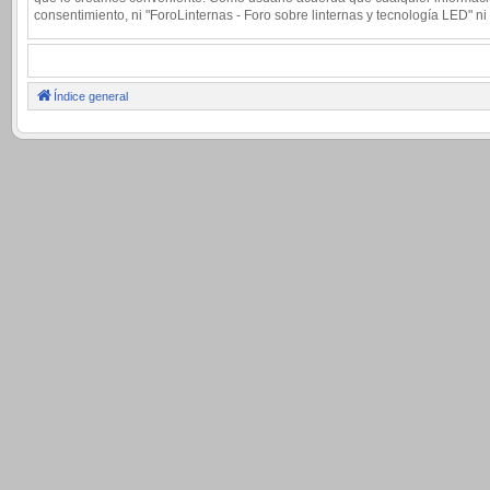
consentimiento, ni "ForoLinternas - Foro sobre linternas y tecnología LED"
Índice general
.