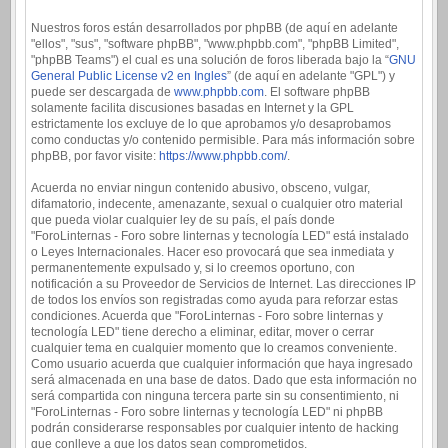
Nuestros foros están desarrollados por phpBB (de aquí en adelante
"ellos", "sus", "software phpBB", "www.phpbb.com", "phpBB Limited",
"phpBB Teams") el cual es una solución de foros liberada bajo la “
GNU
General Public License v2 en Ingles
” (de aquí en adelante "GPL") y
puede ser descargada de
www.phpbb.com
. El software phpBB
solamente facilita discusiones basadas en Internet y la GPL
estrictamente los excluye de lo que aprobamos y/o desaprobamos
como conductas y/o contenido permisible. Para más información sobre
phpBB, por favor visite:
https://www.phpbb.com/
.
Acuerda no enviar ningun contenido abusivo, obsceno, vulgar,
difamatorio, indecente, amenazante, sexual o cualquier otro material
que pueda violar cualquier ley de su país, el país donde
"ForoLinternas - Foro sobre linternas y tecnología LED" está instalado
o Leyes Internacionales. Hacer eso provocará que sea inmediata y
permanentemente expulsado y, si lo creemos oportuno, con
notificación a su Proveedor de Servicios de Internet. Las direcciones IP
de todos los envíos son registradas como ayuda para reforzar estas
condiciones. Acuerda que "ForoLinternas - Foro sobre linternas y
tecnología LED" tiene derecho a eliminar, editar, mover o cerrar
cualquier tema en cualquier momento que lo creamos conveniente.
Como usuario acuerda que cualquier información que haya ingresado
será almacenada en una base de datos. Dado que esta información no
será compartida con ninguna tercera parte sin su consentimiento, ni
"ForoLinternas - Foro sobre linternas y tecnología LED" ni phpBB
podrán considerarse responsables por cualquier intento de hacking
que conlleve a que los datos sean comprometidos.