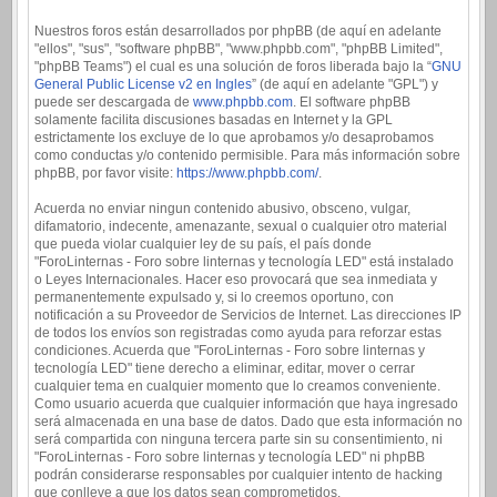
Nuestros foros están desarrollados por phpBB (de aquí en adelante
"ellos", "sus", "software phpBB", "www.phpbb.com", "phpBB Limited",
"phpBB Teams") el cual es una solución de foros liberada bajo la “
GNU
General Public License v2 en Ingles
” (de aquí en adelante "GPL") y
puede ser descargada de
www.phpbb.com
. El software phpBB
solamente facilita discusiones basadas en Internet y la GPL
estrictamente los excluye de lo que aprobamos y/o desaprobamos
como conductas y/o contenido permisible. Para más información sobre
phpBB, por favor visite:
https://www.phpbb.com/
.
Acuerda no enviar ningun contenido abusivo, obsceno, vulgar,
difamatorio, indecente, amenazante, sexual o cualquier otro material
que pueda violar cualquier ley de su país, el país donde
"ForoLinternas - Foro sobre linternas y tecnología LED" está instalado
o Leyes Internacionales. Hacer eso provocará que sea inmediata y
permanentemente expulsado y, si lo creemos oportuno, con
notificación a su Proveedor de Servicios de Internet. Las direcciones IP
de todos los envíos son registradas como ayuda para reforzar estas
condiciones. Acuerda que "ForoLinternas - Foro sobre linternas y
tecnología LED" tiene derecho a eliminar, editar, mover o cerrar
cualquier tema en cualquier momento que lo creamos conveniente.
Como usuario acuerda que cualquier información que haya ingresado
será almacenada en una base de datos. Dado que esta información no
será compartida con ninguna tercera parte sin su consentimiento, ni
"ForoLinternas - Foro sobre linternas y tecnología LED" ni phpBB
podrán considerarse responsables por cualquier intento de hacking
que conlleve a que los datos sean comprometidos.