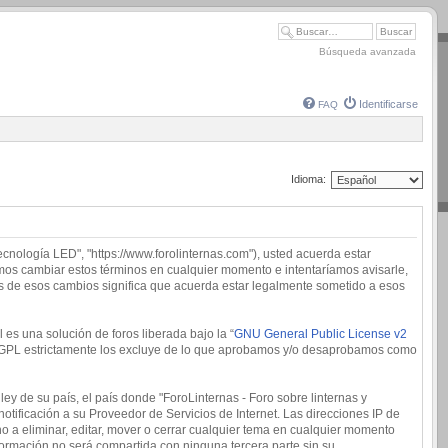
Búsqueda avanzada
Identificarse
FAQ
Idioma:
tecnología LED", "https://www.forolinternas.com"), usted acuerda estar
demos cambiar estos términos en cualquier momento e intentaríamos avisarle,
és de esos cambios significa que acuerda estar legalmente sometido a esos
es una solución de foros liberada bajo la “
GNU General Public License v2
 la GPL estrictamente los excluye de lo que aprobamos y/o desaprobamos como
ey de su país, el país donde "ForoLinternas - Foro sobre linternas y
tificación a su Proveedor de Servicios de Internet. Las direcciones IP de
o a eliminar, editar, mover o cerrar cualquier tema en cualquier momento
rmación no será compartida con ninguna tercera parte sin su