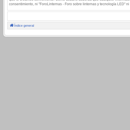
consentimiento, ni "ForoLinternas - Foro sobre linternas y tecnología LED"
Índice general
.