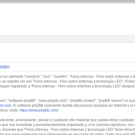
istro
í en adelante "nosotros", "nos", "nuestro", "ForoLinternas - Foro sobre linternas y 
no se registre y/o use "ForoLinternas - Foro sobre linternas y tecnología LED". Po
Seguir registrado a "ForoLinternas - Foro sobre linternas y tecnología LED" despu
"sus", "software phpBB", "www.phpbb.com", "phpBB Limited", "phpBB Teams") el cual 
bb.com
. El software phpBB solamente facilita discusiones basadas en Internet y
avor visite:
https://www.phpbb.com/
.
decente, amenazante, sexual o cualquier otro material que pueda violar cualquier l
 que sea inmediata y permanentemente expulsado y, si lo creemos oportuno, con no
. Acuerda que "ForoLinternas - Foro sobre linternas y tecnología LED" tiene derech
ón que haya ingresado será almacenada en una base de datos. Dado que esta info