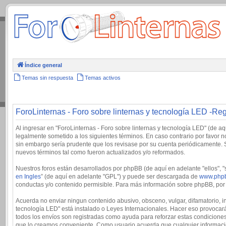
.
Índice general
Temas sin respuesta
Temas activos
ForoLinternas - Foro sobre linternas y tecnología LED -Reg
Al ingresar en "ForoLinternas - Foro sobre linternas y tecnología LED" (de aqu
legalmente sometido a los siguientes términos. En caso contrario por favor 
sin embargo sería prudente que los revisase por su cuenta periódicamente. 
nuevos términos tal como fueron actualizados y/o reformados.
Nuestros foros están desarrollados por phpBB (de aquí en adelante "ellos", 
en Ingles
” (de aquí en adelante "GPL") y puede ser descargada de
www.php
conductas y/o contenido permisible. Para más información sobre phpBB, por f
Acuerda no enviar ningun contenido abusivo, obsceno, vulgar, difamatorio, in
tecnología LED" está instalado o Leyes Internacionales. Hacer eso provocará
todos los envíos son registradas como ayuda para reforzar estas condiciones
que lo creamos conveniente. Como usuario acuerda que cualquier informaci