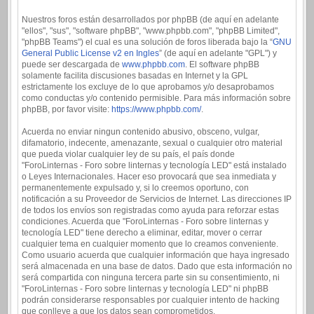
Nuestros foros están desarrollados por phpBB (de aquí en adelante
"ellos", "sus", "software phpBB", "www.phpbb.com", "phpBB Limited",
"phpBB Teams") el cual es una solución de foros liberada bajo la “
GNU
General Public License v2 en Ingles
” (de aquí en adelante "GPL") y
puede ser descargada de
www.phpbb.com
. El software phpBB
solamente facilita discusiones basadas en Internet y la GPL
estrictamente los excluye de lo que aprobamos y/o desaprobamos
como conductas y/o contenido permisible. Para más información sobre
phpBB, por favor visite:
https://www.phpbb.com/
.
Acuerda no enviar ningun contenido abusivo, obsceno, vulgar,
difamatorio, indecente, amenazante, sexual o cualquier otro material
que pueda violar cualquier ley de su país, el país donde
"ForoLinternas - Foro sobre linternas y tecnología LED" está instalado
o Leyes Internacionales. Hacer eso provocará que sea inmediata y
permanentemente expulsado y, si lo creemos oportuno, con
notificación a su Proveedor de Servicios de Internet. Las direcciones IP
de todos los envíos son registradas como ayuda para reforzar estas
condiciones. Acuerda que "ForoLinternas - Foro sobre linternas y
tecnología LED" tiene derecho a eliminar, editar, mover o cerrar
cualquier tema en cualquier momento que lo creamos conveniente.
Como usuario acuerda que cualquier información que haya ingresado
será almacenada en una base de datos. Dado que esta información no
será compartida con ninguna tercera parte sin su consentimiento, ni
"ForoLinternas - Foro sobre linternas y tecnología LED" ni phpBB
podrán considerarse responsables por cualquier intento de hacking
que conlleve a que los datos sean comprometidos.