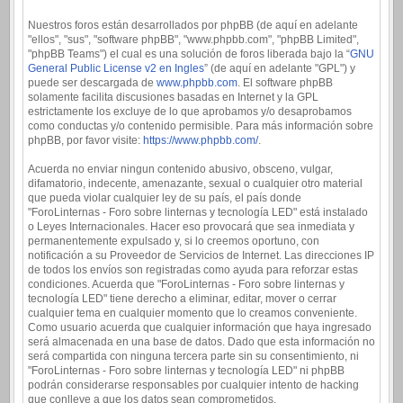
Nuestros foros están desarrollados por phpBB (de aquí en adelante
"ellos", "sus", "software phpBB", "www.phpbb.com", "phpBB Limited",
"phpBB Teams") el cual es una solución de foros liberada bajo la “
GNU
General Public License v2 en Ingles
” (de aquí en adelante "GPL") y
puede ser descargada de
www.phpbb.com
. El software phpBB
solamente facilita discusiones basadas en Internet y la GPL
estrictamente los excluye de lo que aprobamos y/o desaprobamos
como conductas y/o contenido permisible. Para más información sobre
phpBB, por favor visite:
https://www.phpbb.com/
.
Acuerda no enviar ningun contenido abusivo, obsceno, vulgar,
difamatorio, indecente, amenazante, sexual o cualquier otro material
que pueda violar cualquier ley de su país, el país donde
"ForoLinternas - Foro sobre linternas y tecnología LED" está instalado
o Leyes Internacionales. Hacer eso provocará que sea inmediata y
permanentemente expulsado y, si lo creemos oportuno, con
notificación a su Proveedor de Servicios de Internet. Las direcciones IP
de todos los envíos son registradas como ayuda para reforzar estas
condiciones. Acuerda que "ForoLinternas - Foro sobre linternas y
tecnología LED" tiene derecho a eliminar, editar, mover o cerrar
cualquier tema en cualquier momento que lo creamos conveniente.
Como usuario acuerda que cualquier información que haya ingresado
será almacenada en una base de datos. Dado que esta información no
será compartida con ninguna tercera parte sin su consentimiento, ni
"ForoLinternas - Foro sobre linternas y tecnología LED" ni phpBB
podrán considerarse responsables por cualquier intento de hacking
que conlleve a que los datos sean comprometidos.