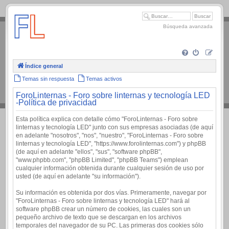
.
Búsqueda avanzada
Índice general
Temas sin respuesta
Temas activos
ForoLinternas - Foro sobre linternas y tecnología LED
-Política de privacidad
Esta política explica con detalle cómo "ForoLinternas - Foro sobre
linternas y tecnología LED" junto con sus empresas asociadas (de aquí
en adelante "nosotros", "nos", "nuestro", "ForoLinternas - Foro sobre
linternas y tecnología LED", "https://www.forolinternas.com") y phpBB
(de aquí en adelante "ellos", "sus", "software phpBB",
"www.phpbb.com", "phpBB Limited", "phpBB Teams") emplean
cualquier información obtenida durante cualquier sesión de uso por
usted (de aquí en adelante "su información").
Su información es obtenida por dos vías. Primeramente, navegar por
"ForoLinternas - Foro sobre linternas y tecnología LED" hará al
software phpBB crear un número de cookies, las cuales son un
pequeño archivo de texto que se descargan en los archivos
temporales del navegador de su PC. Las primeras dos cookies sólo