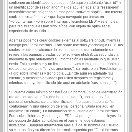
contienen un identificador de usuario (de aquí en adelante "user-id") y
un identificador de sesión anónima (de aquí en adelante "session-id"),
automáticamente asignada a usted por el software phpBB. Una tercera
cookie se creará una vez que haya navegado por temas en
"ForoLinternas - Foro sobre linternas y tecnología LED" y se emplea
para registrar cuales han sido leídos, con objeto de optimizar su
experiencia de usuario.
Además podemos crear cookies externas al software phpBB mientras
navega por "ForoLinternas - Foro sobre linternas y tecnología LED", las
cuales exceden el alcance de este documento que solamente se
refiere a las páginas creadas por el software phpBB. La segunda vía
mediante la que obtenemos su información es mediante lo que usted
envía. Esto puede ser, y no limitado a: envíos como usuario anónimo
(de aquí en adelante "envíos anónimos"), su registro en "ForoLinternas
- Foro sobre linternas y tecnología LED" (de aquí en adelante "su
cuenta") y mensajes enviados por usted después de registrarse y
mientras se haya identificado (de aquí en adelante "sus mensajes").
Su cuenta como mínimo constará de un nombre único de identificación
(de aquí en adelante "su nombre de usuario"), una contraseña
personal empleada para la identificación (de aquí en adelante "su
contraseña") y una dirección de email personal válida (de aquí en
adelante "su email"). La información de su cuenta en "ForoLinternas -
Foro sobre linternas y tecnología LED" está protegida por las leyes de
protección de datos aplicables en el país en el que estamos
instalados. Cualquier información más allá de su nombre de usuario,
su contraseña y su dirección de e-mail requerida por "ForoLinternas -