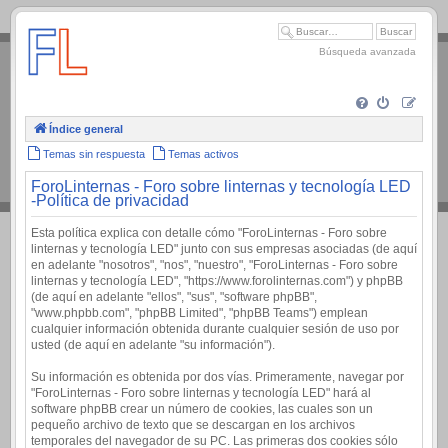
.
Búsqueda avanzada
Índice general
Temas sin respuesta
Temas activos
ForoLinternas - Foro sobre linternas y tecnología LED
-Política de privacidad
Esta política explica con detalle cómo "ForoLinternas - Foro sobre
linternas y tecnología LED" junto con sus empresas asociadas (de aquí
en adelante "nosotros", "nos", "nuestro", "ForoLinternas - Foro sobre
linternas y tecnología LED", "https://www.forolinternas.com") y phpBB
(de aquí en adelante "ellos", "sus", "software phpBB",
"www.phpbb.com", "phpBB Limited", "phpBB Teams") emplean
cualquier información obtenida durante cualquier sesión de uso por
usted (de aquí en adelante "su información").
Su información es obtenida por dos vías. Primeramente, navegar por
"ForoLinternas - Foro sobre linternas y tecnología LED" hará al
software phpBB crear un número de cookies, las cuales son un
pequeño archivo de texto que se descargan en los archivos
temporales del navegador de su PC. Las primeras dos cookies sólo