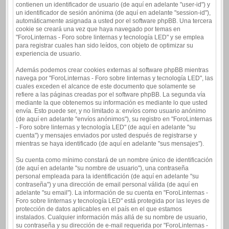
contienen un identificador de usuario (de aquí en adelante "user-id") y
un identificador de sesión anónima (de aquí en adelante "session-id"),
automáticamente asignada a usted por el software phpBB. Una tercera
cookie se creará una vez que haya navegado por temas en
"ForoLinternas - Foro sobre linternas y tecnología LED" y se emplea
para registrar cuales han sido leídos, con objeto de optimizar su
experiencia de usuario.
Además podemos crear cookies externas al software phpBB mientras
navega por "ForoLinternas - Foro sobre linternas y tecnología LED", las
cuales exceden el alcance de este documento que solamente se
refiere a las páginas creadas por el software phpBB. La segunda vía
mediante la que obtenemos su información es mediante lo que usted
envía. Esto puede ser, y no limitado a: envíos como usuario anónimo
(de aquí en adelante "envíos anónimos"), su registro en "ForoLinternas
- Foro sobre linternas y tecnología LED" (de aquí en adelante "su
cuenta") y mensajes enviados por usted después de registrarse y
mientras se haya identificado (de aquí en adelante "sus mensajes").
Su cuenta como mínimo constará de un nombre único de identificación
(de aquí en adelante "su nombre de usuario"), una contraseña
personal empleada para la identificación (de aquí en adelante "su
contraseña") y una dirección de email personal válida (de aquí en
adelante "su email"). La información de su cuenta en "ForoLinternas -
Foro sobre linternas y tecnología LED" está protegida por las leyes de
protección de datos aplicables en el país en el que estamos
instalados. Cualquier información más allá de su nombre de usuario,
su contraseña y su dirección de e-mail requerida por "ForoLinternas -