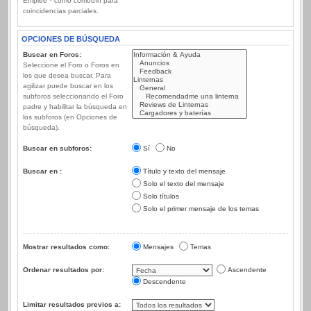
Emplee * como comodín para
coincidencias parciales.
OPCIONES DE BÚSQUEDA
Buscar en Foros:
Seleccione el Foro o Foros en
los que desea buscar. Para
agilizar puede buscar en los
subforos seleccionando el Foro
padre y habilitar la búsqueda en
los subforos (en Opciones de
búsqueda).
Buscar en subforos:
Sí
No
Buscar en :
Título y texto del mensaje
Solo el texto del mensaje
Solo títulos
Solo el primer mensaje de los temas
Mostrar resultados como:
Mensajes
Temas
Ordenar resultados por:
Ascendente
Descendente
Limitar resultados previos a: