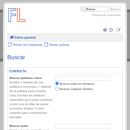
.
Búsqueda avanzada
Índice general
Temas sin respuesta
Temas activos
Buscar
CONSULTA
Buscar palabras clave:
Escriba
+
delante de una
Buscar todos los términos
palabra a encontrar y
-
delante
Buscar cualquier término
de la palabra para excluirla.
Crea una lista de palabras
separadas por
|
entre corchetes
si solo una de ellas se quiere
encontrar. Emplee
*
como
comodín para coincidencias
parciales.
Buscar autor: