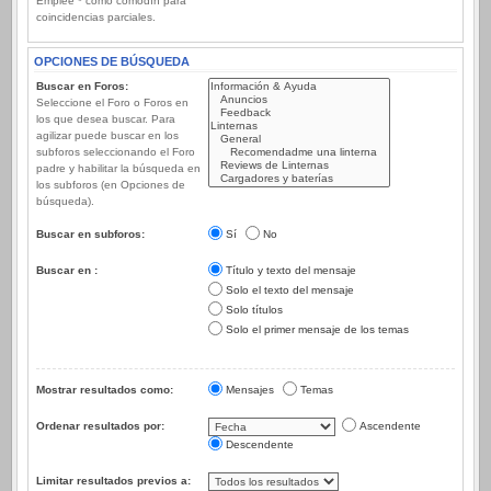
Emplee * como comodín para
coincidencias parciales.
OPCIONES DE BÚSQUEDA
Buscar en Foros:
Seleccione el Foro o Foros en
los que desea buscar. Para
agilizar puede buscar en los
subforos seleccionando el Foro
padre y habilitar la búsqueda en
los subforos (en Opciones de
búsqueda).
Buscar en subforos:
Sí
No
Buscar en :
Título y texto del mensaje
Solo el texto del mensaje
Solo títulos
Solo el primer mensaje de los temas
Mostrar resultados como:
Mensajes
Temas
Ordenar resultados por:
Ascendente
Descendente
Limitar resultados previos a: