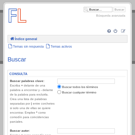
.
Búsqueda avanzada
Índice general
Temas sin respuesta
Temas activos
Buscar
CONSULTA
Buscar palabras clave:
Escriba
+
delante de una
Buscar todos los términos
palabra a encontrar y
-
delante
Buscar cualquier término
de la palabra para excluirla.
Crea una lista de palabras
separadas por
|
entre corchetes
si solo una de ellas se quiere
encontrar. Emplee
*
como
comodín para coincidencias
parciales.
Buscar autor: