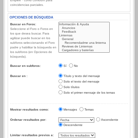
Emplee * como comodín para
coincidencias parciales.
OPCIONES DE BÚSQUEDA
Buscar en Foros:
Seleccione el Foro o Foros en
los que desea buscar. Para
agilizar puede buscar en los
subforos seleccionando el Foro
padre y habilitar la búsqueda en
los subforos (en Opciones de
búsqueda).
Buscar en subforos:
Sí
No
Buscar en :
Título y texto del mensaje
Solo el texto del mensaje
Solo títulos
Solo el primer mensaje de los temas
Mostrar resultados como:
Mensajes
Temas
Ordenar resultados por:
Ascendente
Descendente
Limitar resultados previos a: