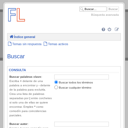
.
Búsqueda avanzada
Índice general
Temas sin respuesta
Temas activos
Buscar
CONSULTA
Buscar palabras clave:
Escriba
+
delante de una
Buscar todos los términos
palabra a encontrar y
-
delante
Buscar cualquier término
de la palabra para excluirla.
Crea una lista de palabras
separadas por
|
entre corchetes
si solo una de ellas se quiere
encontrar. Emplee
*
como
comodín para coincidencias
parciales.
Buscar autor: