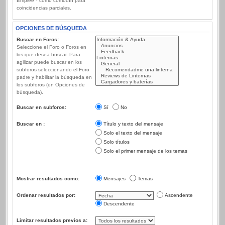
Emplee * como comodín para
coincidencias parciales.
OPCIONES DE BÚSQUEDA
Buscar en Foros:
Seleccione el Foro o Foros en
los que desea buscar. Para
agilizar puede buscar en los
subforos seleccionando el Foro
padre y habilitar la búsqueda en
los subforos (en Opciones de
búsqueda).
Buscar en subforos:
Sí
No
Buscar en :
Título y texto del mensaje
Solo el texto del mensaje
Solo títulos
Solo el primer mensaje de los temas
Mostrar resultados como:
Mensajes
Temas
Ordenar resultados por:
Ascendente
Descendente
Limitar resultados previos a: