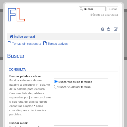
.
Búsqueda avanzada
Índice general
Temas sin respuesta
Temas activos
Buscar
CONSULTA
Buscar palabras clave:
Escriba
+
delante de una
Buscar todos los términos
palabra a encontrar y
-
delante
Buscar cualquier término
de la palabra para excluirla.
Crea una lista de palabras
separadas por
|
entre corchetes
si solo una de ellas se quiere
encontrar. Emplee
*
como
comodín para coincidencias
parciales.
Buscar autor: