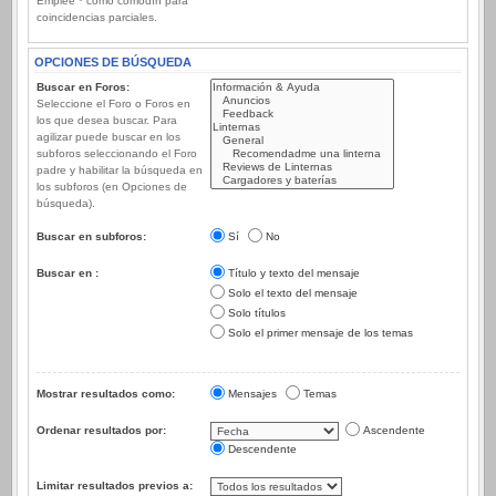
Emplee * como comodín para
coincidencias parciales.
OPCIONES DE BÚSQUEDA
Buscar en Foros:
Seleccione el Foro o Foros en
los que desea buscar. Para
agilizar puede buscar en los
subforos seleccionando el Foro
padre y habilitar la búsqueda en
los subforos (en Opciones de
búsqueda).
Buscar en subforos:
Sí
No
Buscar en :
Título y texto del mensaje
Solo el texto del mensaje
Solo títulos
Solo el primer mensaje de los temas
Mostrar resultados como:
Mensajes
Temas
Ordenar resultados por:
Ascendente
Descendente
Limitar resultados previos a: