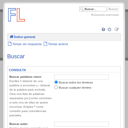
.
Búsqueda avanzada
Índice general
Temas sin respuesta
Temas activos
Buscar
CONSULTA
Buscar palabras clave:
Escriba
+
delante de una
Buscar todos los términos
palabra a encontrar y
-
delante
Buscar cualquier término
de la palabra para excluirla.
Crea una lista de palabras
separadas por
|
entre corchetes
si solo una de ellas se quiere
encontrar. Emplee
*
como
comodín para coincidencias
parciales.
Buscar autor: