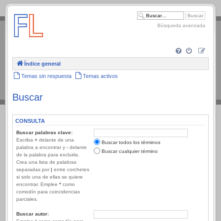
.
Búsqueda avanzada
Índice general
Temas sin respuesta
Temas activos
Buscar
CONSULTA
Buscar palabras clave:
Escriba
+
delante de una
Buscar todos los términos
palabra a encontrar y
-
delante
Buscar cualquier término
de la palabra para excluirla.
Crea una lista de palabras
separadas por
|
entre corchetes
si solo una de ellas se quiere
encontrar. Emplee
*
como
comodín para coincidencias
parciales.
Buscar autor: