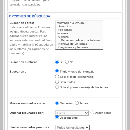
Emplee * como comodín para
coincidencias parciales.
OPCIONES DE BÚSQUEDA
Buscar en Foros:
Seleccione el Foro o Foros en
los que desea buscar. Para
agilizar puede buscar en los
subforos seleccionando el Foro
padre y habilitar la búsqueda en
los subforos (en Opciones de
búsqueda).
Buscar en subforos:
Sí
No
Buscar en :
Título y texto del mensaje
Solo el texto del mensaje
Solo títulos
Solo el primer mensaje de los temas
Mostrar resultados como:
Mensajes
Temas
Ordenar resultados por:
Ascendente
Descendente
Limitar resultados previos a: