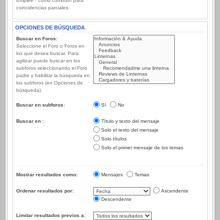
Emplee * como comodín para
coincidencias parciales.
OPCIONES DE BÚSQUEDA
Buscar en Foros:
Seleccione el Foro o Foros en
los que desea buscar. Para
agilizar puede buscar en los
subforos seleccionando el Foro
padre y habilitar la búsqueda en
los subforos (en Opciones de
búsqueda).
Buscar en subforos:
Sí
No
Buscar en :
Título y texto del mensaje
Solo el texto del mensaje
Solo títulos
Solo el primer mensaje de los temas
Mostrar resultados como:
Mensajes
Temas
Ordenar resultados por:
Ascendente
Descendente
Limitar resultados previos a: