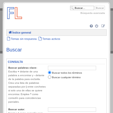
.
Búsqueda avanzada
Índice general
Temas sin respuesta
Temas activos
Buscar
CONSULTA
Buscar palabras clave:
Escriba
+
delante de una
Buscar todos los términos
palabra a encontrar y
-
delante
Buscar cualquier término
de la palabra para excluirla.
Crea una lista de palabras
separadas por
|
entre corchetes
si solo una de ellas se quiere
encontrar. Emplee
*
como
comodín para coincidencias
parciales.
Buscar autor: