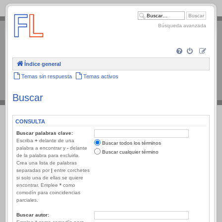
.
Búsqueda avanzada
Índice general
Temas sin respuesta
Temas activos
Buscar
CONSULTA
Buscar palabras clave:
Escriba
+
delante de una
Buscar todos los términos
palabra a encontrar y
-
delante
Buscar cualquier término
de la palabra para excluirla.
Crea una lista de palabras
separadas por
|
entre corchetes
si solo una de ellas se quiere
encontrar. Emplee
*
como
comodín para coincidencias
parciales.
Buscar autor: