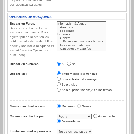
Emplee * como comodín para
coincidencias parciales.
OPCIONES DE BÚSQUEDA
Buscar en Foros:
Seleccione el Foro o Foros en
los que desea buscar. Para
agilizar puede buscar en los
subforos seleccionando el Foro
padre y habilitar la búsqueda en
los subforos (en Opciones de
búsqueda).
Buscar en subforos:
Sí
No
Buscar en :
Título y texto del mensaje
Solo el texto del mensaje
Solo títulos
Solo el primer mensaje de los temas
Mostrar resultados como:
Mensajes
Temas
Ordenar resultados por:
Ascendente
Descendente
Limitar resultados previos a: