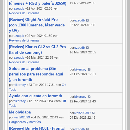
lúmenes + RGB y batería 32650)
12 Abr 2024 02:35
por
ezeqdb
»12 Abr 2024 02:35 »en
Reviews de Linternas
[Review] Olight Arkfeld Pro
por
ezeqdb
(con 1300 lúmenes, láser verde
02 Abr 2024 01:50
y UV)
por
ezeqdb
»02 Abr 2024 01:50 »en
Reviews de Linternas
[Review] Klarus CL2 vs CL2 Pro
por
ezeqdb
(farol de camping)
16 Mar 2024 22:35
por
ezeqdb
»16 Mar 2024 22:35 »en
Reviews de Linternas
Solucion al problema (Sin
por
bikersoy
permisos para responder aqui
23 Feb 2024 17:31
), en foromtb
por
bikersoy
»23 Feb 2024 17:31 »en
Off
Topic
Ayuda con cuenta en foromtb
por
bikersoy
por
bikersoy
»12 Feb 2024 11:43 »en
Off
12 Feb 2024 11:43
Topic
Me olvidaba
por
ivan202399
por
ivan202399
»04 Dic 2023 22:49 »en
04 Dic 2023 22:49
Cargadores y baterías
[Review] Brinyte HC01 - Frontal
por
ezeqdb