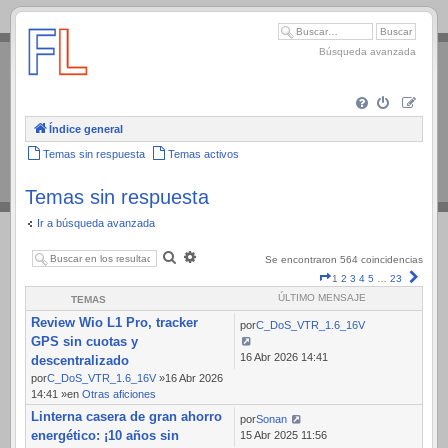
.
Búsqueda avanzada
Índice general
Temas sin respuesta
Temas activos
Temas sin respuesta
Ir a búsqueda avanzada
Buscar
Búsqueda
Se encontraron 564 coincidencias
avanzada
Página
Sigui
1
2
3
4
5
…
23
1
ÚLTIMO MENSAJE
TEMAS
de
Review Wio L1 Pro, tracker
23
por
C_DoS_VTR_1.6_16V
GPS sin cuotas y
16 Abr 2026 14:41
descentralizado
por
C_DoS_VTR_1.6_16V
»16 Abr 2026
14:41 »en
Otras aficiones
Linterna casera de gran ahorro
por
Sonan
energético: ¡10 años sin
15 Abr 2025 11:56