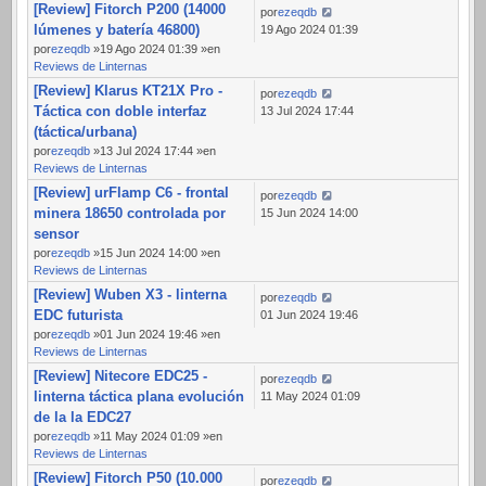
[Review] Fitorch P200 (14000
por
ezeqdb
lúmenes y batería 46800)
19 Ago 2024 01:39
por
ezeqdb
»19 Ago 2024 01:39 »en
Reviews de Linternas
[Review] Klarus KT21X Pro -
por
ezeqdb
Táctica con doble interfaz
13 Jul 2024 17:44
(táctica/urbana)
por
ezeqdb
»13 Jul 2024 17:44 »en
Reviews de Linternas
[Review] urFlamp C6 - frontal
por
ezeqdb
minera 18650 controlada por
15 Jun 2024 14:00
sensor
por
ezeqdb
»15 Jun 2024 14:00 »en
Reviews de Linternas
[Review] Wuben X3 - linterna
por
ezeqdb
EDC futurista
01 Jun 2024 19:46
por
ezeqdb
»01 Jun 2024 19:46 »en
Reviews de Linternas
[Review] Nitecore EDC25 -
por
ezeqdb
linterna táctica plana evolución
11 May 2024 01:09
de la la EDC27
por
ezeqdb
»11 May 2024 01:09 »en
Reviews de Linternas
[Review] Fitorch P50 (10.000
por
ezeqdb