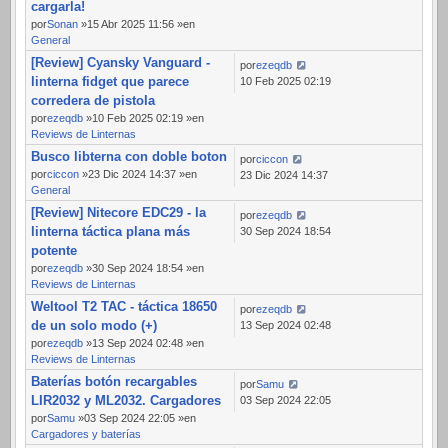
cargarla!
por
Sonan
»15 Abr 2025 11:56 »en
General
[Review] Cyansky Vanguard -
por
ezeqdb
linterna fidget que parece
10 Feb 2025 02:19
corredera de pistola
por
ezeqdb
»10 Feb 2025 02:19 »en
Reviews de Linternas
Busco libterna con doble boton
por
ciccon
por
ciccon
»23 Dic 2024 14:37 »en
23 Dic 2024 14:37
General
[Review] Nitecore EDC29 - la
por
ezeqdb
linterna táctica plana más
30 Sep 2024 18:54
potente
por
ezeqdb
»30 Sep 2024 18:54 »en
Reviews de Linternas
Weltool T2 TAC - táctica 18650
por
ezeqdb
de un solo modo (+)
13 Sep 2024 02:48
por
ezeqdb
»13 Sep 2024 02:48 »en
Reviews de Linternas
Baterías botón recargables
por
Samu
LIR2032 y ML2032. Cargadores
03 Sep 2024 22:05
por
Samu
»03 Sep 2024 22:05 »en
Cargadores y baterías