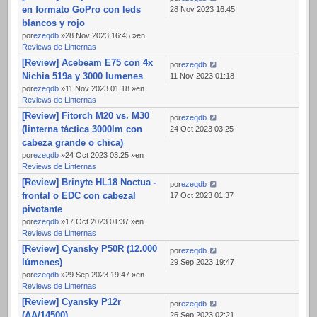
en formato GoPro con leds
28 Nov 2023 16:45
blancos y rojo
por
ezeqdb
»28 Nov 2023 16:45 »en
Reviews de Linternas
[Review] Acebeam E75 con 4x
por
ezeqdb
Nichia 519a y 3000 lumenes
11 Nov 2023 01:18
por
ezeqdb
»11 Nov 2023 01:18 »en
Reviews de Linternas
[Review] Fitorch M20 vs. M30
por
ezeqdb
(linterna táctica 3000lm con
24 Oct 2023 03:25
cabeza grande o chica)
por
ezeqdb
»24 Oct 2023 03:25 »en
Reviews de Linternas
[Review] Brinyte HL18 Noctua -
por
ezeqdb
frontal o EDC con cabezal
17 Oct 2023 01:37
pivotante
por
ezeqdb
»17 Oct 2023 01:37 »en
Reviews de Linternas
[Review] Cyansky P50R (12.000
por
ezeqdb
lúmenes)
29 Sep 2023 19:47
por
ezeqdb
»29 Sep 2023 19:47 »en
Reviews de Linternas
[Review] Cyansky P12r
por
ezeqdb
(AA/14500)
26 Sep 2023 02:21