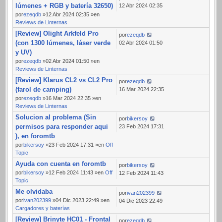
lúmenes + RGB y batería 32650)
12 Abr 2024 02:35
por
ezeqdb
»12 Abr 2024 02:35 »en
Reviews de Linternas
[Review] Olight Arkfeld Pro
por
ezeqdb
(con 1300 lúmenes, láser verde
02 Abr 2024 01:50
y UV)
por
ezeqdb
»02 Abr 2024 01:50 »en
Reviews de Linternas
[Review] Klarus CL2 vs CL2 Pro
por
ezeqdb
(farol de camping)
16 Mar 2024 22:35
por
ezeqdb
»16 Mar 2024 22:35 »en
Reviews de Linternas
Solucion al problema (Sin
por
bikersoy
permisos para responder aqui
23 Feb 2024 17:31
), en foromtb
por
bikersoy
»23 Feb 2024 17:31 »en
Off
Topic
Ayuda con cuenta en foromtb
por
bikersoy
por
bikersoy
»12 Feb 2024 11:43 »en
Off
12 Feb 2024 11:43
Topic
Me olvidaba
por
ivan202399
por
ivan202399
»04 Dic 2023 22:49 »en
04 Dic 2023 22:49
Cargadores y baterías
[Review] Brinyte HC01 - Frontal
por
ezeqdb