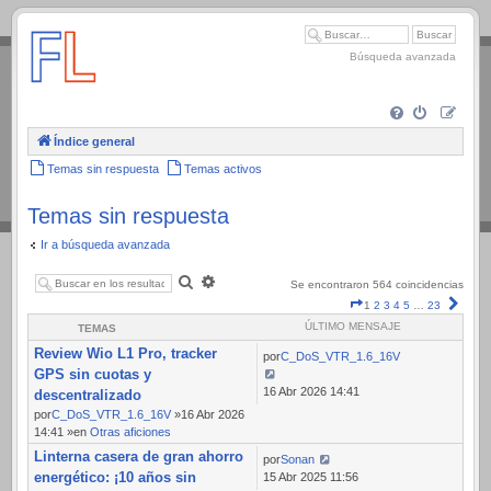
.
Búsqueda avanzada
Índice general
Temas sin respuesta
Temas activos
Temas sin respuesta
Ir a búsqueda avanzada
Buscar
Búsqueda
Se encontraron 564 coincidencias
avanzada
Página
Sigui
1
2
3
4
5
…
23
1
ÚLTIMO MENSAJE
TEMAS
de
Review Wio L1 Pro, tracker
23
por
C_DoS_VTR_1.6_16V
GPS sin cuotas y
16 Abr 2026 14:41
descentralizado
por
C_DoS_VTR_1.6_16V
»16 Abr 2026
14:41 »en
Otras aficiones
Linterna casera de gran ahorro
por
Sonan
energético: ¡10 años sin
15 Abr 2025 11:56