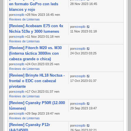
en formato GoPro con leds
28 Nov 2023 16:45
blancos y rojo
por
ezeqdb
»28 Nov 2023 16:45 »en
Reviews de Linternas
[Review] Acebeam E75 con 4x
por
ezeqdb
Nichia 519a y 3000 lumenes
11 Nov 2023 01:18
por
ezeqdb
»11 Nov 2023 01:18 »en
Reviews de Linternas
[Review] Fitorch M20 vs. M30
por
ezeqdb
(linterna táctica 3000lm con
24 Oct 2023 03:25
cabeza grande o chica)
por
ezeqdb
»24 Oct 2023 03:25 »en
Reviews de Linternas
[Review] Brinyte HL18 Noctua -
por
ezeqdb
frontal o EDC con cabezal
17 Oct 2023 01:37
pivotante
por
ezeqdb
»17 Oct 2023 01:37 »en
Reviews de Linternas
[Review] Cyansky P50R (12.000
por
ezeqdb
lúmenes)
29 Sep 2023 19:47
por
ezeqdb
»29 Sep 2023 19:47 »en
Reviews de Linternas
[Review] Cyansky P12r
por
ezeqdb
(AA/14500)
26 Sep 2023 02:21