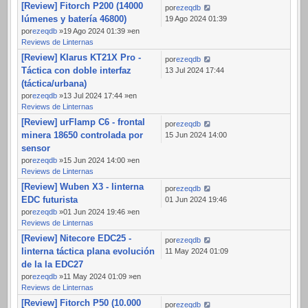
[Review] Fitorch P200 (14000
por
ezeqdb
lúmenes y batería 46800)
19 Ago 2024 01:39
por
ezeqdb
»19 Ago 2024 01:39 »en
Reviews de Linternas
[Review] Klarus KT21X Pro -
por
ezeqdb
Táctica con doble interfaz
13 Jul 2024 17:44
(táctica/urbana)
por
ezeqdb
»13 Jul 2024 17:44 »en
Reviews de Linternas
[Review] urFlamp C6 - frontal
por
ezeqdb
minera 18650 controlada por
15 Jun 2024 14:00
sensor
por
ezeqdb
»15 Jun 2024 14:00 »en
Reviews de Linternas
[Review] Wuben X3 - linterna
por
ezeqdb
EDC futurista
01 Jun 2024 19:46
por
ezeqdb
»01 Jun 2024 19:46 »en
Reviews de Linternas
[Review] Nitecore EDC25 -
por
ezeqdb
linterna táctica plana evolución
11 May 2024 01:09
de la la EDC27
por
ezeqdb
»11 May 2024 01:09 »en
Reviews de Linternas
[Review] Fitorch P50 (10.000
por
ezeqdb