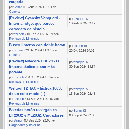
cargarla!
por
Sonan
»15 Abr 2025 11:56 »en
General
[Review] Cyansky Vanguard -
por
ezeqdb
linterna fidget que parece
10 Feb 2025 02:19
corredera de pistola
por
ezeqdb
»10 Feb 2025 02:19 »en
Reviews de Linternas
Busco libterna con doble boton
por
ciccon
por
ciccon
»23 Dic 2024 14:37 »en
23 Dic 2024 14:37
General
[Review] Nitecore EDC29 - la
por
ezeqdb
linterna táctica plana más
30 Sep 2024 18:54
potente
por
ezeqdb
»30 Sep 2024 18:54 »en
Reviews de Linternas
Weltool T2 TAC - táctica 18650
por
ezeqdb
de un solo modo (+)
13 Sep 2024 02:48
por
ezeqdb
»13 Sep 2024 02:48 »en
Reviews de Linternas
Baterías botón recargables
por
Samu
LIR2032 y ML2032. Cargadores
03 Sep 2024 22:05
por
Samu
»03 Sep 2024 22:05 »en
Cargadores y baterías