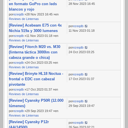
en formato GoPro con leds
28 Nov 2023 16:45
blancos y rojo
por
ezeqdb
»28 Nov 2023 16:45 »en
Reviews de Linternas
[Review] Acebeam E75 con 4x
por
ezeqdb
Nichia 519a y 3000 lumenes
11 Nov 2023 01:18
por
ezeqdb
»11 Nov 2023 01:18 »en
Reviews de Linternas
[Review] Fitorch M20 vs. M30
por
ezeqdb
(linterna táctica 3000lm con
24 Oct 2023 03:25
cabeza grande o chica)
por
ezeqdb
»24 Oct 2023 03:25 »en
Reviews de Linternas
[Review] Brinyte HL18 Noctua -
por
ezeqdb
frontal o EDC con cabezal
17 Oct 2023 01:37
pivotante
por
ezeqdb
»17 Oct 2023 01:37 »en
Reviews de Linternas
[Review] Cyansky P50R (12.000
por
ezeqdb
lúmenes)
29 Sep 2023 19:47
por
ezeqdb
»29 Sep 2023 19:47 »en
Reviews de Linternas
[Review] Cyansky P12r
por
ezeqdb
(AA/14500)
26 Sep 2023 02:21