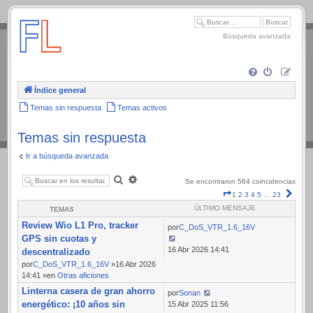
.
Búsqueda avanzada
Índice general
Temas sin respuesta
Temas activos
Temas sin respuesta
Ir a búsqueda avanzada
Buscar
Búsqueda
Se encontraron 564 coincidencias
avanzada
Página
Sigui
1
2
3
4
5
…
23
1
ÚLTIMO MENSAJE
TEMAS
de
Review Wio L1 Pro, tracker
23
por
C_DoS_VTR_1.6_16V
GPS sin cuotas y
16 Abr 2026 14:41
descentralizado
por
C_DoS_VTR_1.6_16V
»16 Abr 2026
14:41 »en
Otras aficiones
Linterna casera de gran ahorro
por
Sonan
energético: ¡10 años sin
15 Abr 2025 11:56