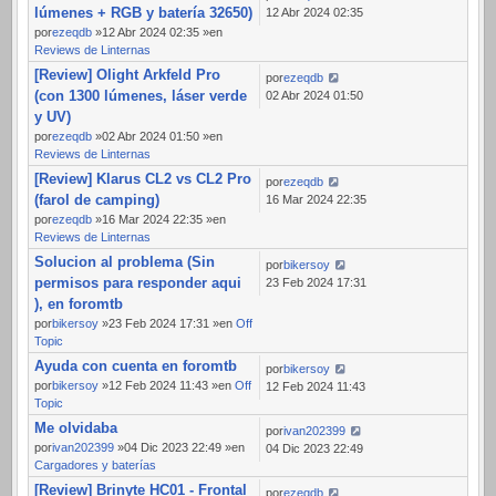
lúmenes + RGB y batería 32650)
12 Abr 2024 02:35
por
ezeqdb
»12 Abr 2024 02:35 »en
Reviews de Linternas
[Review] Olight Arkfeld Pro
por
ezeqdb
(con 1300 lúmenes, láser verde
02 Abr 2024 01:50
y UV)
por
ezeqdb
»02 Abr 2024 01:50 »en
Reviews de Linternas
[Review] Klarus CL2 vs CL2 Pro
por
ezeqdb
(farol de camping)
16 Mar 2024 22:35
por
ezeqdb
»16 Mar 2024 22:35 »en
Reviews de Linternas
Solucion al problema (Sin
por
bikersoy
permisos para responder aqui
23 Feb 2024 17:31
), en foromtb
por
bikersoy
»23 Feb 2024 17:31 »en
Off
Topic
Ayuda con cuenta en foromtb
por
bikersoy
por
bikersoy
»12 Feb 2024 11:43 »en
Off
12 Feb 2024 11:43
Topic
Me olvidaba
por
ivan202399
por
ivan202399
»04 Dic 2023 22:49 »en
04 Dic 2023 22:49
Cargadores y baterías
[Review] Brinyte HC01 - Frontal
por
ezeqdb