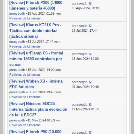
[Review] Fitorch P200 (14000
por
ezeqdb
lúmenes y batería 46800)
19 Ago 2024 01:39
por
ezeqdb
»19 Ago 2024 01:39 »en
Reviews de Linternas
[Review] Klarus KT21X Pro -
por
ezeqdb
Táctica con doble interfaz
13 Jul 2024 17:44
(táctica/urbana)
por
ezeqdb
»13 Jul 2024 17:44 »en
Reviews de Linternas
[Review] urFlamp C6 - frontal
por
ezeqdb
minera 18650 controlada por
15 Jun 2024 14:00
sensor
por
ezeqdb
»15 Jun 2024 14:00 »en
Reviews de Linternas
[Review] Wuben X3 - linterna
por
ezeqdb
EDC futurista
01 Jun 2024 19:46
por
ezeqdb
»01 Jun 2024 19:46 »en
Reviews de Linternas
[Review] Nitecore EDC25 -
por
ezeqdb
linterna táctica plana evolución
11 May 2024 01:09
de la la EDC27
por
ezeqdb
»11 May 2024 01:09 »en
Reviews de Linternas
[Review] Fitorch P50 (10.000
por
ezeqdb