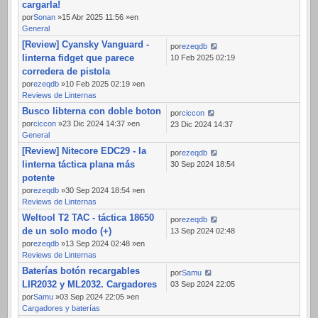
cargarla!
por
Sonan
»15 Abr 2025 11:56 »en
General
[Review] Cyansky Vanguard -
por
ezeqdb
linterna fidget que parece
10 Feb 2025 02:19
corredera de pistola
por
ezeqdb
»10 Feb 2025 02:19 »en
Reviews de Linternas
Busco libterna con doble boton
por
ciccon
por
ciccon
»23 Dic 2024 14:37 »en
23 Dic 2024 14:37
General
[Review] Nitecore EDC29 - la
por
ezeqdb
linterna táctica plana más
30 Sep 2024 18:54
potente
por
ezeqdb
»30 Sep 2024 18:54 »en
Reviews de Linternas
Weltool T2 TAC - táctica 18650
por
ezeqdb
de un solo modo (+)
13 Sep 2024 02:48
por
ezeqdb
»13 Sep 2024 02:48 »en
Reviews de Linternas
Baterías botón recargables
por
Samu
LIR2032 y ML2032. Cargadores
03 Sep 2024 22:05
por
Samu
»03 Sep 2024 22:05 »en
Cargadores y baterías