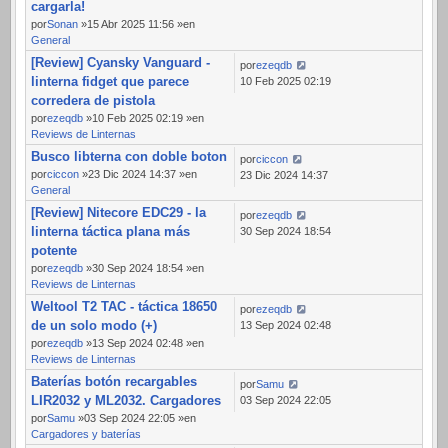
cargarla!
por
Sonan
»15 Abr 2025 11:56 »en
General
[Review] Cyansky Vanguard -
por
ezeqdb
linterna fidget que parece
10 Feb 2025 02:19
corredera de pistola
por
ezeqdb
»10 Feb 2025 02:19 »en
Reviews de Linternas
Busco libterna con doble boton
por
ciccon
por
ciccon
»23 Dic 2024 14:37 »en
23 Dic 2024 14:37
General
[Review] Nitecore EDC29 - la
por
ezeqdb
linterna táctica plana más
30 Sep 2024 18:54
potente
por
ezeqdb
»30 Sep 2024 18:54 »en
Reviews de Linternas
Weltool T2 TAC - táctica 18650
por
ezeqdb
de un solo modo (+)
13 Sep 2024 02:48
por
ezeqdb
»13 Sep 2024 02:48 »en
Reviews de Linternas
Baterías botón recargables
por
Samu
LIR2032 y ML2032. Cargadores
03 Sep 2024 22:05
por
Samu
»03 Sep 2024 22:05 »en
Cargadores y baterías