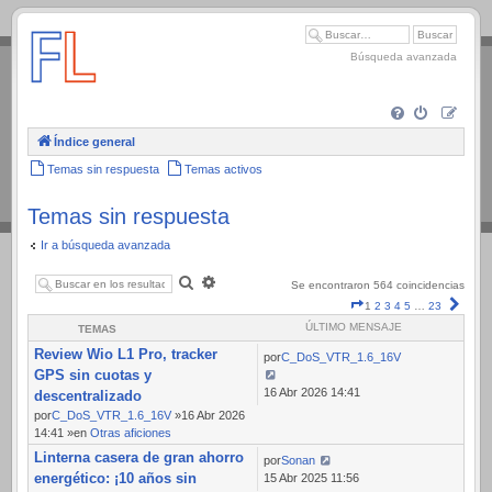
.
Búsqueda avanzada
Índice general
Temas sin respuesta
Temas activos
Temas sin respuesta
Ir a búsqueda avanzada
Buscar
Búsqueda
Se encontraron 564 coincidencias
avanzada
Página
Sigui
1
2
3
4
5
…
23
1
ÚLTIMO MENSAJE
TEMAS
de
Review Wio L1 Pro, tracker
23
por
C_DoS_VTR_1.6_16V
GPS sin cuotas y
16 Abr 2026 14:41
descentralizado
por
C_DoS_VTR_1.6_16V
»16 Abr 2026
14:41 »en
Otras aficiones
Linterna casera de gran ahorro
por
Sonan
energético: ¡10 años sin
15 Abr 2025 11:56