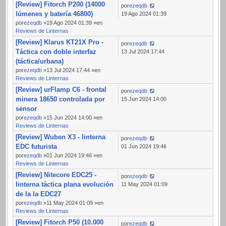
[Review] Fitorch P200 (14000
por
ezeqdb
lúmenes y batería 46800)
19 Ago 2024 01:39
por
ezeqdb
»19 Ago 2024 01:39 »en
Reviews de Linternas
[Review] Klarus KT21X Pro -
por
ezeqdb
Táctica con doble interfaz
13 Jul 2024 17:44
(táctica/urbana)
por
ezeqdb
»13 Jul 2024 17:44 »en
Reviews de Linternas
[Review] urFlamp C6 - frontal
por
ezeqdb
minera 18650 controlada por
15 Jun 2024 14:00
sensor
por
ezeqdb
»15 Jun 2024 14:00 »en
Reviews de Linternas
[Review] Wuben X3 - linterna
por
ezeqdb
EDC futurista
01 Jun 2024 19:46
por
ezeqdb
»01 Jun 2024 19:46 »en
Reviews de Linternas
[Review] Nitecore EDC25 -
por
ezeqdb
linterna táctica plana evolución
11 May 2024 01:09
de la la EDC27
por
ezeqdb
»11 May 2024 01:09 »en
Reviews de Linternas
[Review] Fitorch P50 (10.000
por
ezeqdb