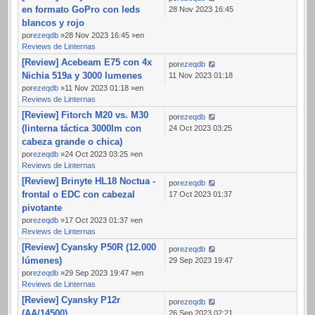
en formato GoPro con leds
28 Nov 2023 16:45
blancos y rojo
por
ezeqdb
»28 Nov 2023 16:45 »en
Reviews de Linternas
[Review] Acebeam E75 con 4x
por
ezeqdb
Nichia 519a y 3000 lumenes
11 Nov 2023 01:18
por
ezeqdb
»11 Nov 2023 01:18 »en
Reviews de Linternas
[Review] Fitorch M20 vs. M30
por
ezeqdb
(linterna táctica 3000lm con
24 Oct 2023 03:25
cabeza grande o chica)
por
ezeqdb
»24 Oct 2023 03:25 »en
Reviews de Linternas
[Review] Brinyte HL18 Noctua -
por
ezeqdb
frontal o EDC con cabezal
17 Oct 2023 01:37
pivotante
por
ezeqdb
»17 Oct 2023 01:37 »en
Reviews de Linternas
[Review] Cyansky P50R (12.000
por
ezeqdb
lúmenes)
29 Sep 2023 19:47
por
ezeqdb
»29 Sep 2023 19:47 »en
Reviews de Linternas
[Review] Cyansky P12r
por
ezeqdb
(AA/14500)
26 Sep 2023 02:21