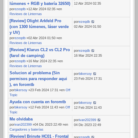
lúmenes + RGB y batería 32650)
12 Abr 2024 02:35
por
ezeqdb
»12 Abr 2024 02:35 »en
Reviews de Linternas
[Review] Olight Arkfeld Pro
por
ezeqdb
(con 1300 lúmenes, láser verde
02 Abr 2024 01:50
y UV)
por
ezeqdb
»02 Abr 2024 01:50 »en
Reviews de Linternas
[Review] Klarus CL2 vs CL2 Pro
por
ezeqdb
(farol de camping)
16 Mar 2024 22:35
por
ezeqdb
»16 Mar 2024 22:35 »en
Reviews de Linternas
Solucion al problema (Sin
por
bikersoy
permisos para responder aqui
23 Feb 2024 17:31
), en foromtb
por
bikersoy
»23 Feb 2024 17:31 »en
Off
Topic
Ayuda con cuenta en foromtb
por
bikersoy
por
bikersoy
»12 Feb 2024 11:43 »en
Off
12 Feb 2024 11:43
Topic
Me olvidaba
por
ivan202399
por
ivan202399
»04 Dic 2023 22:49 »en
04 Dic 2023 22:49
Cargadores y baterías
[Review] Brinyte HC01 - Frontal
por
ezeqdb