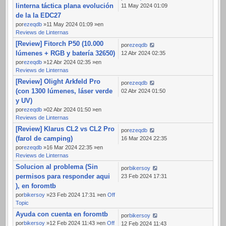
linterna táctica plana evolución
11 May 2024 01:09
de la la EDC27
por
ezeqdb
»11 May 2024 01:09 »en
Reviews de Linternas
[Review] Fitorch P50 (10.000
por
ezeqdb
lúmenes + RGB y batería 32650)
12 Abr 2024 02:35
por
ezeqdb
»12 Abr 2024 02:35 »en
Reviews de Linternas
[Review] Olight Arkfeld Pro
por
ezeqdb
(con 1300 lúmenes, láser verde
02 Abr 2024 01:50
y UV)
por
ezeqdb
»02 Abr 2024 01:50 »en
Reviews de Linternas
[Review] Klarus CL2 vs CL2 Pro
por
ezeqdb
(farol de camping)
16 Mar 2024 22:35
por
ezeqdb
»16 Mar 2024 22:35 »en
Reviews de Linternas
Solucion al problema (Sin
por
bikersoy
permisos para responder aqui
23 Feb 2024 17:31
), en foromtb
por
bikersoy
»23 Feb 2024 17:31 »en
Off
Topic
Ayuda con cuenta en foromtb
por
bikersoy
por
bikersoy
»12 Feb 2024 11:43 »en
Off
12 Feb 2024 11:43