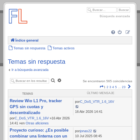
.
Búsqueda avanzada
Índice general
Temas sin respuesta
Temas activos
Temas sin respuesta
Ir a búsqueda avanzada
Buscar
Búsqueda
Se encontraron 565 coincidencias
avanzada
Página
Sigui
1
2
3
4
5
…
23
1
ÚLTIMO MENSAJE
TEMAS
de
Review Wio L1 Pro, tracker
23
por
C_DoS_VTR_1.6_16V
GPS sin cuotas y
16 Abr 2026 14:41
descentralizado
por
C_DoS_VTR_1.6_16V
»16 Abr 2026
14:41 »en
Otras aficiones
Proyecto curioso: ¿Es posible
por
jonas22
combinar una linterna con un
10 Jul 2025 08:45