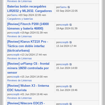
Reviews de Linternas
Baterías botón recargables
por
Samu
LIR2032 y ML2032. Cargadores
03 Sep 2024 22:05
por
Samu
»03 Sep 2024 22:05 »en
Cargadores y baterías
[Review] Fitorch P200 (14000
por
ezeqdb
lúmenes y batería 46800)
19 Ago 2024 01:39
por
ezeqdb
»19 Ago 2024 01:39 »en
Reviews de Linternas
[Review] Klarus KT21X Pro -
por
ezeqdb
Táctica con doble interfaz
13 Jul 2024 17:44
(táctica/urbana)
por
ezeqdb
»13 Jul 2024 17:44 »en
Reviews de Linternas
[Review] urFlamp C6 - frontal
por
ezeqdb
minera 18650 controlada por
15 Jun 2024 14:00
sensor
por
ezeqdb
»15 Jun 2024 14:00 »en
Reviews de Linternas
[Review] Wuben X3 - linterna
por
ezeqdb
EDC futurista
01 Jun 2024 19:46
por
ezeqdb
»01 Jun 2024 19:46 »en
Reviews de Linternas
[Review] Nitecore EDC25 -
por
ezeqdb