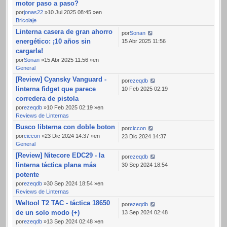
motor paso a paso?
por
jonas22
»10 Jul 2025 08:45 »en
Bricolaje
Linterna casera de gran ahorro
por
Sonan
energético: ¡10 años sin
15 Abr 2025 11:56
cargarla!
por
Sonan
»15 Abr 2025 11:56 »en
General
[Review] Cyansky Vanguard -
por
ezeqdb
linterna fidget que parece
10 Feb 2025 02:19
corredera de pistola
por
ezeqdb
»10 Feb 2025 02:19 »en
Reviews de Linternas
Busco libterna con doble boton
por
ciccon
por
ciccon
»23 Dic 2024 14:37 »en
23 Dic 2024 14:37
General
[Review] Nitecore EDC29 - la
por
ezeqdb
linterna táctica plana más
30 Sep 2024 18:54
potente
por
ezeqdb
»30 Sep 2024 18:54 »en
Reviews de Linternas
Weltool T2 TAC - táctica 18650
por
ezeqdb
de un solo modo (+)
13 Sep 2024 02:48
por
ezeqdb
»13 Sep 2024 02:48 »en