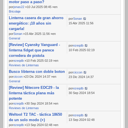
motor paso a paso?
por
jonas22
»10 Jul 2025 08:45 »en
Bricolaje
Linterna casera de gran ahorro
por
Sonan
energético: ¡10 años sin
15 Abr 2025 11:56
cargarla!
por
Sonan
»15 Abr 2025 11:56 »en
General
[Review] Cyansky Vanguard -
por
ezeqdb
linterna fidget que parece
10 Feb 2025 02:19
corredera de pistola
por
ezeqdb
»10 Feb 2025 02:19 »en
Reviews de Linternas
Busco libterna con doble boton
por
ciccon
por
ciccon
»23 Dic 2024 14:37 »en
23 Dic 2024 14:37
General
[Review] Nitecore EDC29 - la
por
ezeqdb
linterna táctica plana más
30 Sep 2024 18:54
potente
por
ezeqdb
»30 Sep 2024 18:54 »en
Reviews de Linternas
Weltool T2 TAC - táctica 18650
por
ezeqdb
de un solo modo (+)
13 Sep 2024 02:48
por
ezeqdb
»13 Sep 2024 02:48 »en