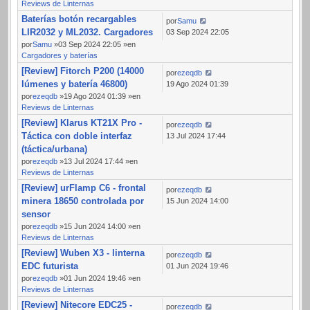
Reviews de Linternas
Baterías botón recargables
por
Samu
LIR2032 y ML2032. Cargadores
03 Sep 2024 22:05
por
Samu
»03 Sep 2024 22:05 »en
Cargadores y baterías
[Review] Fitorch P200 (14000
por
ezeqdb
lúmenes y batería 46800)
19 Ago 2024 01:39
por
ezeqdb
»19 Ago 2024 01:39 »en
Reviews de Linternas
[Review] Klarus KT21X Pro -
por
ezeqdb
Táctica con doble interfaz
13 Jul 2024 17:44
(táctica/urbana)
por
ezeqdb
»13 Jul 2024 17:44 »en
Reviews de Linternas
[Review] urFlamp C6 - frontal
por
ezeqdb
minera 18650 controlada por
15 Jun 2024 14:00
sensor
por
ezeqdb
»15 Jun 2024 14:00 »en
Reviews de Linternas
[Review] Wuben X3 - linterna
por
ezeqdb
EDC futurista
01 Jun 2024 19:46
por
ezeqdb
»01 Jun 2024 19:46 »en
Reviews de Linternas
[Review] Nitecore EDC25 -
por
ezeqdb