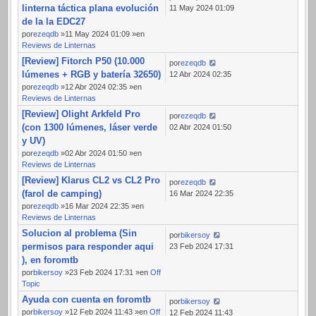
linterna táctica plana evolución
11 May 2024 01:09
de la la EDC27
por
ezeqdb
»11 May 2024 01:09 »en
Reviews de Linternas
[Review] Fitorch P50 (10.000
por
ezeqdb
lúmenes + RGB y batería 32650)
12 Abr 2024 02:35
por
ezeqdb
»12 Abr 2024 02:35 »en
Reviews de Linternas
[Review] Olight Arkfeld Pro
por
ezeqdb
(con 1300 lúmenes, láser verde
02 Abr 2024 01:50
y UV)
por
ezeqdb
»02 Abr 2024 01:50 »en
Reviews de Linternas
[Review] Klarus CL2 vs CL2 Pro
por
ezeqdb
(farol de camping)
16 Mar 2024 22:35
por
ezeqdb
»16 Mar 2024 22:35 »en
Reviews de Linternas
Solucion al problema (Sin
por
bikersoy
permisos para responder aqui
23 Feb 2024 17:31
), en foromtb
por
bikersoy
»23 Feb 2024 17:31 »en
Off
Topic
Ayuda con cuenta en foromtb
por
bikersoy
por
bikersoy
»12 Feb 2024 11:43 »en
Off
12 Feb 2024 11:43