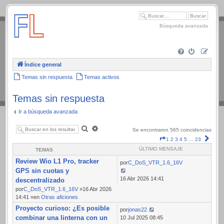
.
Búsqueda avanzada
Índice general
Temas sin respuesta
Temas activos
Temas sin respuesta
Ir a búsqueda avanzada
Buscar
Búsqueda
Se encontraron 565 coincidencias
avanzada
Página
Sigui
1
2
3
4
5
…
23
1
ÚLTIMO MENSAJE
TEMAS
de
Review Wio L1 Pro, tracker
23
por
C_DoS_VTR_1.6_16V
GPS sin cuotas y
16 Abr 2026 14:41
descentralizado
por
C_DoS_VTR_1.6_16V
»16 Abr 2026
14:41 »en
Otras aficiones
Proyecto curioso: ¿Es posible
por
jonas22
combinar una linterna con un
10 Jul 2025 08:45