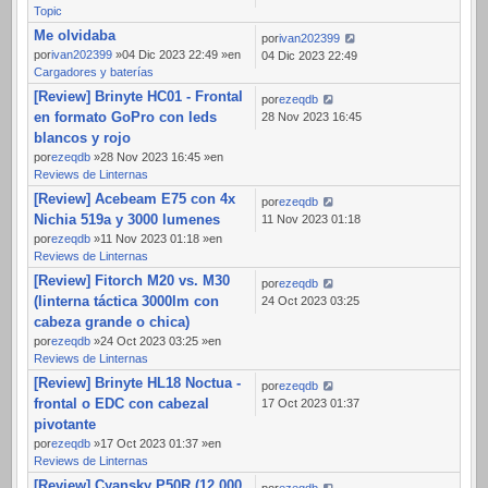
Topic
Me olvidaba
por
ivan202399
por
ivan202399
»04 Dic 2023 22:49 »en
04 Dic 2023 22:49
Cargadores y baterías
[Review] Brinyte HC01 - Frontal
por
ezeqdb
en formato GoPro con leds
28 Nov 2023 16:45
blancos y rojo
por
ezeqdb
»28 Nov 2023 16:45 »en
Reviews de Linternas
[Review] Acebeam E75 con 4x
por
ezeqdb
Nichia 519a y 3000 lumenes
11 Nov 2023 01:18
por
ezeqdb
»11 Nov 2023 01:18 »en
Reviews de Linternas
[Review] Fitorch M20 vs. M30
por
ezeqdb
(linterna táctica 3000lm con
24 Oct 2023 03:25
cabeza grande o chica)
por
ezeqdb
»24 Oct 2023 03:25 »en
Reviews de Linternas
[Review] Brinyte HL18 Noctua -
por
ezeqdb
frontal o EDC con cabezal
17 Oct 2023 01:37
pivotante
por
ezeqdb
»17 Oct 2023 01:37 »en
Reviews de Linternas
[Review] Cyansky P50R (12.000
por
ezeqdb