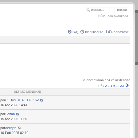
Búsqueda avanzada
Identificarse
Registrarse
FAQ
Se encontraron 564 coincidencias
Página
Sigui
1
2
3
4
5
…
23
1
S
ÚLTIMO MENSAJE
de
23
por
C_DoS_VTR_1.6_16V
16 Abr 2026 14:41
por
Sonan
15 Abr 2025 11:56
por
ezeqdb
10 Feb 2025 02:19