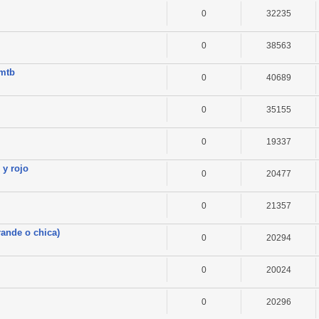
0
32235
0
38563
omtb
0
40689
0
35155
0
19337
 y rojo
0
20477
0
21357
rande o chica)
0
20294
0
20024
0
20296