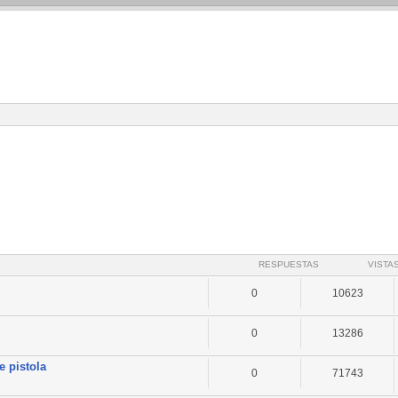
RESPUESTAS
VISTA
0
10623
0
13286
e pistola
0
71743