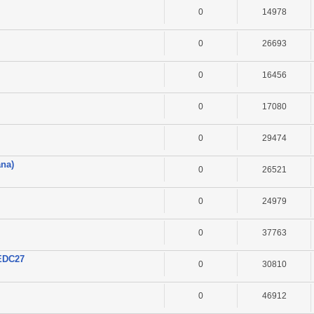
0
14978
0
26693
0
16456
0
17080
0
29474
ana)
0
26521
0
24979
0
37763
 EDC27
0
30810
0
46912