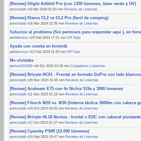
[Review] Olight Arkfeld Pro (con 1300 lúmenes, láser verde y UV)
por
ezeqdb
»02 Abr 2024 01:50 »en
Reviews de Linternas
[Review] Klarus CL2 vs CL2 Pro (farol de camping)
por
ezeqdb
»16 Mar 2024 22:35 »en
Reviews de Linternas
Solucion al problema (Sin permisos para responder aqui ), en for
por
bikersoy
»23 Feb 2024 17:31 »en
Off Topic
Ayuda con cuenta en foromtb
por
bikersoy
»12 Feb 2024 11:43 »en
Off Topic
Me olvidaba
por
ivan202399
»04 Dic 2023 22:49 »en
Cargadores y baterías
[Review] Brinyte HC01 - Frontal en formato GoPro con leds blancos
por
ezeqdb
»28 Nov 2023 16:45 »en
Reviews de Linternas
[Review] Acebeam E75 con 4x Nichia 519a y 3000 lumenes
por
ezeqdb
»11 Nov 2023 01:18 »en
Reviews de Linternas
[Review] Fitorch M20 vs. M30 (linterna táctica 3000lm con cabeza g
por
ezeqdb
»24 Oct 2023 03:25 »en
Reviews de Linternas
[Review] Brinyte HL18 Noctua - frontal o EDC con cabezal pivotante
por
ezeqdb
»17 Oct 2023 01:37 »en
Reviews de Linternas
[Review] Cyansky P50R (12.000 lúmenes)
por
ezeqdb
»29 Sep 2023 19:47 »en
Reviews de Linternas