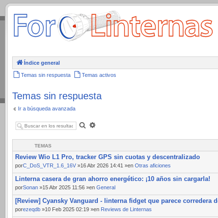
.
Índice general
Temas sin respuesta
Temas activos
Temas sin respuesta
Ir a búsqueda avanzada
Buscar
Búsqueda
avanzada
TEMAS
Review Wio L1 Pro, tracker GPS sin cuotas y descentralizado
por
C_DoS_VTR_1.6_16V
»16 Abr 2026 14:41 »en
Otras aficiones
Linterna casera de gran ahorro energético: ¡10 años sin cargarla!
por
Sonan
»15 Abr 2025 11:56 »en
General
[Review] Cyansky Vanguard - linterna fidget que parece corredera d
por
ezeqdb
»10 Feb 2025 02:19 »en
Reviews de Linternas