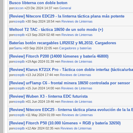
Busco libterna con doble boton
por
ciccon
»23 Dic 2024 14:37 »en
General
[Review] Nitecore EDC29 - la linterna táctica plana más potente
por
ezeqdb
»30 Sep 2024 18:54 »en
Reviews de Linternas
Weltool T2 TAC - táctica 18650 de un solo modo (+)
por
ezeqdb
»13 Sep 2024 02:48 »en
Reviews de Linternas
Baterías botón recargables LIR2032 y ML2032. Cargadores
por
Samu
»03 Sep 2024 22:05 »en
Cargadores y baterías
[Review] Fitorch P200 (14000 lúmenes y batería 46800)
por
ezeqdb
»19 Ago 2024 01:39 »en
Reviews de Linternas
[Review] Klarus KT21X Pro - Táctica con doble interfaz (táctica/urb
por
ezeqdb
»13 Jul 2024 17:44 »en
Reviews de Linternas
[Review] urFlamp C6 - frontal minera 18650 controlada por sensor
por
ezeqdb
»15 Jun 2024 14:00 »en
Reviews de Linternas
[Review] Wuben X3 - linterna EDC futurista
por
ezeqdb
»01 Jun 2024 19:46 »en
Reviews de Linternas
[Review] Nitecore EDC25 - linterna táctica plana evolución de la la
por
ezeqdb
»11 May 2024 01:09 »en
Reviews de Linternas
[Review] Fitorch P50 (10.000 lúmenes + RGB y batería 32650)
por
ezeqdb
»12 Abr 2024 02:35 »en
Reviews de Linternas