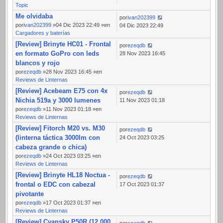
Topic
Me olvidaba
por
ivan202399
por
ivan202399
»04 Dic 2023 22:49 »en
04 Dic 2023 22:49
Cargadores y baterías
[Review] Brinyte HC01 - Frontal
por
ezeqdb
en formato GoPro con leds
28 Nov 2023 16:45
blancos y rojo
por
ezeqdb
»28 Nov 2023 16:45 »en
Reviews de Linternas
[Review] Acebeam E75 con 4x
por
ezeqdb
Nichia 519a y 3000 lumenes
11 Nov 2023 01:18
por
ezeqdb
»11 Nov 2023 01:18 »en
Reviews de Linternas
[Review] Fitorch M20 vs. M30
por
ezeqdb
(linterna táctica 3000lm con
24 Oct 2023 03:25
cabeza grande o chica)
por
ezeqdb
»24 Oct 2023 03:25 »en
Reviews de Linternas
[Review] Brinyte HL18 Noctua -
por
ezeqdb
frontal o EDC con cabezal
17 Oct 2023 01:37
pivotante
por
ezeqdb
»17 Oct 2023 01:37 »en
Reviews de Linternas
[Review] Cyansky P50R (12.000
por
ezeqdb