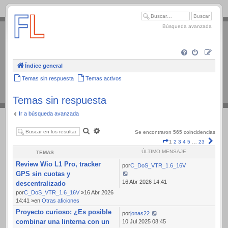
.
Búsqueda avanzada
Índice general
Temas sin respuesta
Temas activos
Temas sin respuesta
Ir a búsqueda avanzada
Buscar
Búsqueda
Se encontraron 565 coincidencias
avanzada
Página
Sigui
1
2
3
4
5
…
23
1
ÚLTIMO MENSAJE
TEMAS
de
Review Wio L1 Pro, tracker
23
por
C_DoS_VTR_1.6_16V
GPS sin cuotas y
16 Abr 2026 14:41
descentralizado
por
C_DoS_VTR_1.6_16V
»16 Abr 2026
14:41 »en
Otras aficiones
Proyecto curioso: ¿Es posible
por
jonas22
combinar una linterna con un
10 Jul 2025 08:45