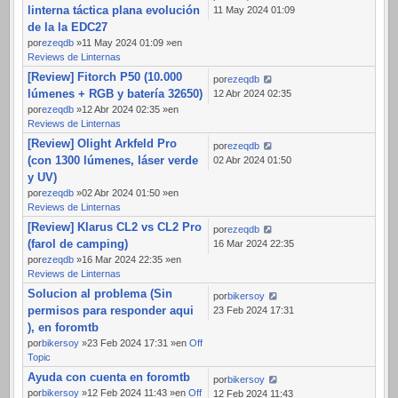
linterna táctica plana evolución
11 May 2024 01:09
de la la EDC27
por
ezeqdb
»11 May 2024 01:09 »en
Reviews de Linternas
[Review] Fitorch P50 (10.000
por
ezeqdb
lúmenes + RGB y batería 32650)
12 Abr 2024 02:35
por
ezeqdb
»12 Abr 2024 02:35 »en
Reviews de Linternas
[Review] Olight Arkfeld Pro
por
ezeqdb
(con 1300 lúmenes, láser verde
02 Abr 2024 01:50
y UV)
por
ezeqdb
»02 Abr 2024 01:50 »en
Reviews de Linternas
[Review] Klarus CL2 vs CL2 Pro
por
ezeqdb
(farol de camping)
16 Mar 2024 22:35
por
ezeqdb
»16 Mar 2024 22:35 »en
Reviews de Linternas
Solucion al problema (Sin
por
bikersoy
permisos para responder aqui
23 Feb 2024 17:31
), en foromtb
por
bikersoy
»23 Feb 2024 17:31 »en
Off
Topic
Ayuda con cuenta en foromtb
por
bikersoy
por
bikersoy
»12 Feb 2024 11:43 »en
Off
12 Feb 2024 11:43