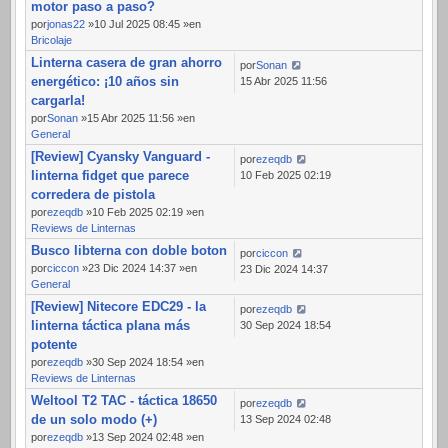
motor paso a paso?
por
jonas22
»10 Jul 2025 08:45 »en
Bricolaje
Linterna casera de gran ahorro
por
Sonan
energético: ¡10 años sin
15 Abr 2025 11:56
cargarla!
por
Sonan
»15 Abr 2025 11:56 »en
General
[Review] Cyansky Vanguard -
por
ezeqdb
linterna fidget que parece
10 Feb 2025 02:19
corredera de pistola
por
ezeqdb
»10 Feb 2025 02:19 »en
Reviews de Linternas
Busco libterna con doble boton
por
ciccon
por
ciccon
»23 Dic 2024 14:37 »en
23 Dic 2024 14:37
General
[Review] Nitecore EDC29 - la
por
ezeqdb
linterna táctica plana más
30 Sep 2024 18:54
potente
por
ezeqdb
»30 Sep 2024 18:54 »en
Reviews de Linternas
Weltool T2 TAC - táctica 18650
por
ezeqdb
de un solo modo (+)
13 Sep 2024 02:48
por
ezeqdb
»13 Sep 2024 02:48 »en