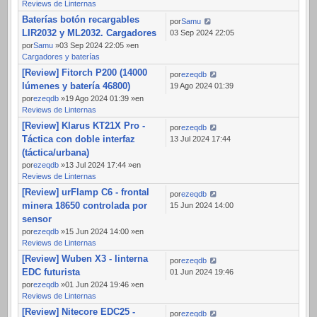
Reviews de Linternas
Baterías botón recargables
por
Samu
LIR2032 y ML2032. Cargadores
03 Sep 2024 22:05
por
Samu
»03 Sep 2024 22:05 »en
Cargadores y baterías
[Review] Fitorch P200 (14000
por
ezeqdb
lúmenes y batería 46800)
19 Ago 2024 01:39
por
ezeqdb
»19 Ago 2024 01:39 »en
Reviews de Linternas
[Review] Klarus KT21X Pro -
por
ezeqdb
Táctica con doble interfaz
13 Jul 2024 17:44
(táctica/urbana)
por
ezeqdb
»13 Jul 2024 17:44 »en
Reviews de Linternas
[Review] urFlamp C6 - frontal
por
ezeqdb
minera 18650 controlada por
15 Jun 2024 14:00
sensor
por
ezeqdb
»15 Jun 2024 14:00 »en
Reviews de Linternas
[Review] Wuben X3 - linterna
por
ezeqdb
EDC futurista
01 Jun 2024 19:46
por
ezeqdb
»01 Jun 2024 19:46 »en
Reviews de Linternas
[Review] Nitecore EDC25 -
por
ezeqdb