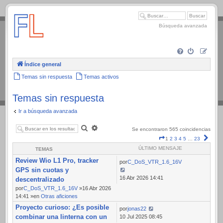
.
Búsqueda avanzada
Índice general
Temas sin respuesta
Temas activos
Temas sin respuesta
Ir a búsqueda avanzada
Buscar
Búsqueda
Se encontraron 565 coincidencias
avanzada
Página
Sigui
1
2
3
4
5
…
23
1
ÚLTIMO MENSAJE
TEMAS
de
Review Wio L1 Pro, tracker
23
por
C_DoS_VTR_1.6_16V
GPS sin cuotas y
16 Abr 2026 14:41
descentralizado
por
C_DoS_VTR_1.6_16V
»16 Abr 2026
14:41 »en
Otras aficiones
Proyecto curioso: ¿Es posible
por
jonas22
combinar una linterna con un
10 Jul 2025 08:45