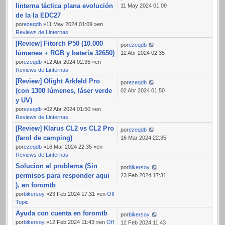
linterna táctica plana evolución
11 May 2024 01:09
de la la EDC27
por
ezeqdb
»11 May 2024 01:09 »en
Reviews de Linternas
[Review] Fitorch P50 (10.000
por
ezeqdb
lúmenes + RGB y batería 32650)
12 Abr 2024 02:35
por
ezeqdb
»12 Abr 2024 02:35 »en
Reviews de Linternas
[Review] Olight Arkfeld Pro
por
ezeqdb
(con 1300 lúmenes, láser verde
02 Abr 2024 01:50
y UV)
por
ezeqdb
»02 Abr 2024 01:50 »en
Reviews de Linternas
[Review] Klarus CL2 vs CL2 Pro
por
ezeqdb
(farol de camping)
16 Mar 2024 22:35
por
ezeqdb
»16 Mar 2024 22:35 »en
Reviews de Linternas
Solucion al problema (Sin
por
bikersoy
permisos para responder aqui
23 Feb 2024 17:31
), en foromtb
por
bikersoy
»23 Feb 2024 17:31 »en
Off
Topic
Ayuda con cuenta en foromtb
por
bikersoy
por
bikersoy
»12 Feb 2024 11:43 »en
Off
12 Feb 2024 11:43