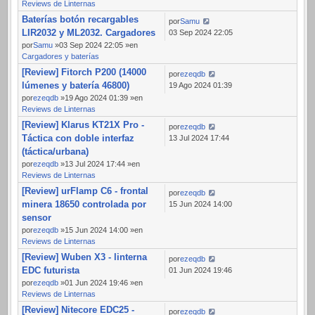
Reviews de Linternas
Baterías botón recargables
por
Samu
LIR2032 y ML2032. Cargadores
03 Sep 2024 22:05
por
Samu
»03 Sep 2024 22:05 »en
Cargadores y baterías
[Review] Fitorch P200 (14000
por
ezeqdb
lúmenes y batería 46800)
19 Ago 2024 01:39
por
ezeqdb
»19 Ago 2024 01:39 »en
Reviews de Linternas
[Review] Klarus KT21X Pro -
por
ezeqdb
Táctica con doble interfaz
13 Jul 2024 17:44
(táctica/urbana)
por
ezeqdb
»13 Jul 2024 17:44 »en
Reviews de Linternas
[Review] urFlamp C6 - frontal
por
ezeqdb
minera 18650 controlada por
15 Jun 2024 14:00
sensor
por
ezeqdb
»15 Jun 2024 14:00 »en
Reviews de Linternas
[Review] Wuben X3 - linterna
por
ezeqdb
EDC futurista
01 Jun 2024 19:46
por
ezeqdb
»01 Jun 2024 19:46 »en
Reviews de Linternas
[Review] Nitecore EDC25 -
por
ezeqdb