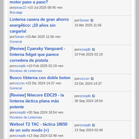
motor paso a paso?
por
jonas22
»10 Jul 2025 08:45 »en
Bricolaje
Linterna casera de gran ahorro
por
Sonan
energético: ¡10 años sin
15 Abr 2025 11:56
cargarla!
por
Sonan
»15 Abr 2025 11:56 »en
General
[Review] Cyansky Vanguard -
por
ezeqdb
linterna fidget que parece
10 Feb 2025 02:19
corredera de pistola
por
ezeqdb
»10 Feb 2025 02:19 »en
Reviews de Linternas
Busco libterna con doble boton
por
ciccon
por
ciccon
»23 Dic 2024 14:37 »en
23 Dic 2024 14:37
General
[Review] Nitecore EDC29 - la
por
ezeqdb
linterna táctica plana más
30 Sep 2024 18:54
potente
por
ezeqdb
»30 Sep 2024 18:54 »en
Reviews de Linternas
Weltool T2 TAC - táctica 18650
por
ezeqdb
de un solo modo (+)
13 Sep 2024 02:48
por
ezeqdb
»13 Sep 2024 02:48 »en