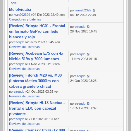
Topic
Me olvidaba
por
ivan202399
por
ivan202399
»04 Dic 2023 22:49 »en
04 Dic 2023 22:49
Cargadores y baterías
[Review] Brinyte HC01 - Frontal
por
ezeqdb
en formato GoPro con leds
28 Nov 2023 16:45
blancos y rojo
por
ezeqdb
»28 Nov 2023 16:45 »en
Reviews de Linternas
[Review] Acebeam E75 con 4x
por
ezeqdb
Nichia 519a y 3000 lumenes
11 Nov 2023 01:18
por
ezeqdb
»11 Nov 2023 01:18 »en
Reviews de Linternas
[Review] Fitorch M20 vs. M30
por
ezeqdb
(linterna táctica 3000lm con
24 Oct 2023 03:25
cabeza grande o chica)
por
ezeqdb
»24 Oct 2023 03:25 »en
Reviews de Linternas
[Review] Brinyte HL18 Noctua -
por
ezeqdb
frontal o EDC con cabezal
17 Oct 2023 01:37
pivotante
por
ezeqdb
»17 Oct 2023 01:37 »en
Reviews de Linternas
[Review] Cyansky P50R (12.000
por
ezeqdb