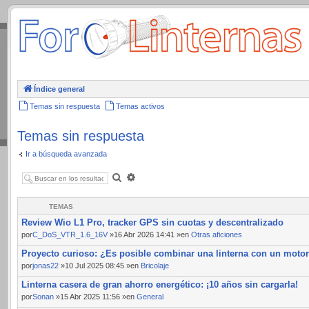
.
Índice general
Temas sin respuesta
Temas activos
Temas sin respuesta
Ir a búsqueda avanzada
Buscar
Búsqueda
avanzada
TEMAS
Review Wio L1 Pro, tracker GPS sin cuotas y descentralizado
por
C_DoS_VTR_1.6_16V
»16 Abr 2026 14:41 »en
Otras aficiones
Proyecto curioso: ¿Es posible combinar una linterna con un moto
por
jonas22
»10 Jul 2025 08:45 »en
Bricolaje
Linterna casera de gran ahorro energético: ¡10 años sin cargarla!
por
Sonan
»15 Abr 2025 11:56 »en
General