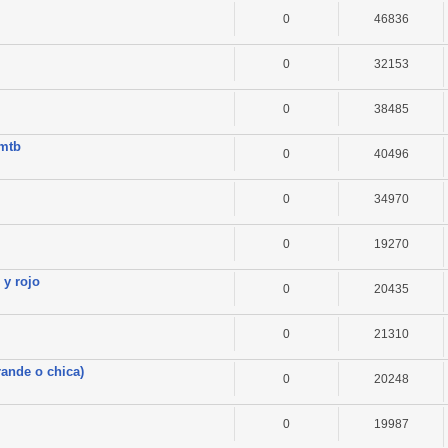
0
46836
0
32153
0
38485
omtb
0
40496
0
34970
0
19270
 y rojo
0
20435
0
21310
rande o chica)
0
20248
0
19987