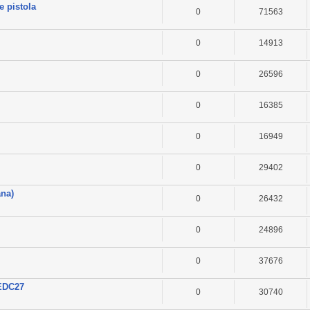
e pistola
0
71563
0
14913
0
26596
0
16385
0
16949
0
29402
ana)
0
26432
0
24896
0
37676
 EDC27
0
30740