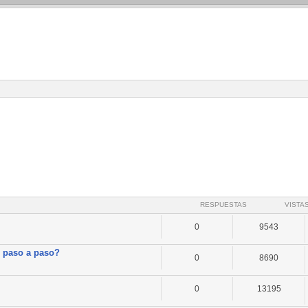
RESPUESTAS
VISTA
0
9543
r paso a paso?
0
8690
0
13195