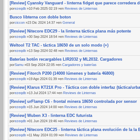
[Review] Cyansky Vanguard - linterna fidget que parece corredera d
por
ezeqdb
»10 Feb 2025 02:19 »en
Reviews de Linternas
Busco libterna con doble boton
por
ciccon
»23 Dic 2024 14:37 »en
General
[Review] Nitecore EDC29 - la linterna táctica plana más potente
por
ezeqdb
»30 Sep 2024 18:54 »en
Reviews de Linternas
Weltool T2 TAC - táctica 18650 de un solo modo (+)
por
ezeqdb
»13 Sep 2024 02:48 »en
Reviews de Linternas
Baterías botón recargables LIR2032 y ML2032. Cargadores
por
Samu
»03 Sep 2024 22:05 »en
Cargadores y baterías
[Review] Fitorch P200 (14000 lúmenes y batería 46800)
por
ezeqdb
»19 Ago 2024 01:39 »en
Reviews de Linternas
[Review] Klarus KT21X Pro - Táctica con doble interfaz (táctica/urb
por
ezeqdb
»13 Jul 2024 17:44 »en
Reviews de Linternas
[Review] urFlamp C6 - frontal minera 18650 controlada por sensor
por
ezeqdb
»15 Jun 2024 14:00 »en
Reviews de Linternas
[Review] Wuben X3 - linterna EDC futurista
por
ezeqdb
»01 Jun 2024 19:46 »en
Reviews de Linternas
[Review] Nitecore EDC25 - linterna táctica plana evolución de la la
por
ezeqdb
»11 May 2024 01:09 »en
Reviews de Linternas