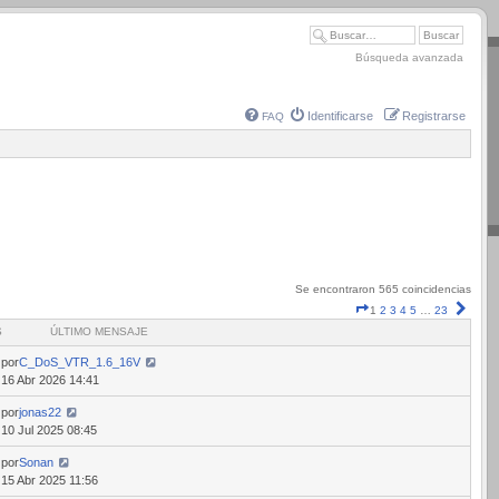
Búsqueda avanzada
Identificarse
Registrarse
FAQ
Se encontraron 565 coincidencias
Página
Sigui
1
2
3
4
5
…
23
1
S
ÚLTIMO MENSAJE
de
23
por
C_DoS_VTR_1.6_16V
16 Abr 2026 14:41
por
jonas22
10 Jul 2025 08:45
por
Sonan
15 Abr 2025 11:56