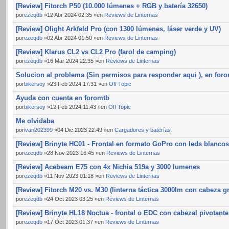
[Review] Fitorch P50 (10.000 lúmenes + RGB y batería 32650)
por
ezeqdb
»12 Abr 2024 02:35 »en
Reviews de Linternas
[Review] Olight Arkfeld Pro (con 1300 lúmenes, láser verde y UV)
por
ezeqdb
»02 Abr 2024 01:50 »en
Reviews de Linternas
[Review] Klarus CL2 vs CL2 Pro (farol de camping)
por
ezeqdb
»16 Mar 2024 22:35 »en
Reviews de Linternas
Solucion al problema (Sin permisos para responder aqui ), en for
por
bikersoy
»23 Feb 2024 17:31 »en
Off Topic
Ayuda con cuenta en foromtb
por
bikersoy
»12 Feb 2024 11:43 »en
Off Topic
Me olvidaba
por
ivan202399
»04 Dic 2023 22:49 »en
Cargadores y baterías
[Review] Brinyte HC01 - Frontal en formato GoPro con leds blancos
por
ezeqdb
»28 Nov 2023 16:45 »en
Reviews de Linternas
[Review] Acebeam E75 con 4x Nichia 519a y 3000 lumenes
por
ezeqdb
»11 Nov 2023 01:18 »en
Reviews de Linternas
[Review] Fitorch M20 vs. M30 (linterna táctica 3000lm con cabeza g
por
ezeqdb
»24 Oct 2023 03:25 »en
Reviews de Linternas
[Review] Brinyte HL18 Noctua - frontal o EDC con cabezal pivotante
por
ezeqdb
»17 Oct 2023 01:37 »en
Reviews de Linternas