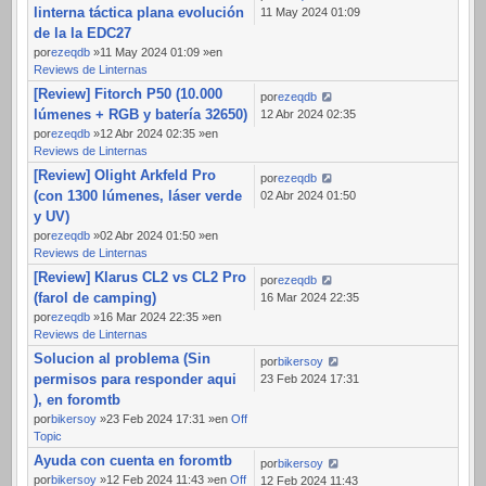
linterna táctica plana evolución
11 May 2024 01:09
de la la EDC27
por
ezeqdb
»11 May 2024 01:09 »en
Reviews de Linternas
[Review] Fitorch P50 (10.000
por
ezeqdb
lúmenes + RGB y batería 32650)
12 Abr 2024 02:35
por
ezeqdb
»12 Abr 2024 02:35 »en
Reviews de Linternas
[Review] Olight Arkfeld Pro
por
ezeqdb
(con 1300 lúmenes, láser verde
02 Abr 2024 01:50
y UV)
por
ezeqdb
»02 Abr 2024 01:50 »en
Reviews de Linternas
[Review] Klarus CL2 vs CL2 Pro
por
ezeqdb
(farol de camping)
16 Mar 2024 22:35
por
ezeqdb
»16 Mar 2024 22:35 »en
Reviews de Linternas
Solucion al problema (Sin
por
bikersoy
permisos para responder aqui
23 Feb 2024 17:31
), en foromtb
por
bikersoy
»23 Feb 2024 17:31 »en
Off
Topic
Ayuda con cuenta en foromtb
por
bikersoy
por
bikersoy
»12 Feb 2024 11:43 »en
Off
12 Feb 2024 11:43