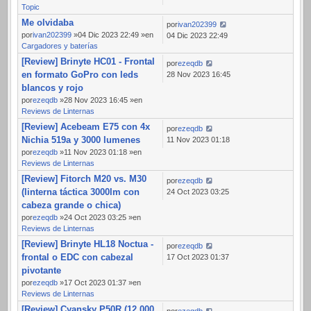
Topic
Me olvidaba
por
ivan202399
por
ivan202399
»04 Dic 2023 22:49 »en
04 Dic 2023 22:49
Cargadores y baterías
[Review] Brinyte HC01 - Frontal
por
ezeqdb
en formato GoPro con leds
28 Nov 2023 16:45
blancos y rojo
por
ezeqdb
»28 Nov 2023 16:45 »en
Reviews de Linternas
[Review] Acebeam E75 con 4x
por
ezeqdb
Nichia 519a y 3000 lumenes
11 Nov 2023 01:18
por
ezeqdb
»11 Nov 2023 01:18 »en
Reviews de Linternas
[Review] Fitorch M20 vs. M30
por
ezeqdb
(linterna táctica 3000lm con
24 Oct 2023 03:25
cabeza grande o chica)
por
ezeqdb
»24 Oct 2023 03:25 »en
Reviews de Linternas
[Review] Brinyte HL18 Noctua -
por
ezeqdb
frontal o EDC con cabezal
17 Oct 2023 01:37
pivotante
por
ezeqdb
»17 Oct 2023 01:37 »en
Reviews de Linternas
[Review] Cyansky P50R (12.000
por
ezeqdb