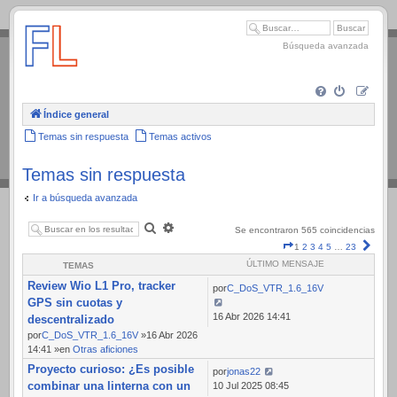
.
Búsqueda avanzada
Índice general
Temas sin respuesta
Temas activos
Temas sin respuesta
Ir a búsqueda avanzada
Buscar
Búsqueda
Se encontraron 565 coincidencias
avanzada
Página
Sigui
1
2
3
4
5
…
23
1
ÚLTIMO MENSAJE
TEMAS
de
Review Wio L1 Pro, tracker
23
por
C_DoS_VTR_1.6_16V
GPS sin cuotas y
16 Abr 2026 14:41
descentralizado
por
C_DoS_VTR_1.6_16V
»16 Abr 2026
14:41 »en
Otras aficiones
Proyecto curioso: ¿Es posible
por
jonas22
combinar una linterna con un
10 Jul 2025 08:45