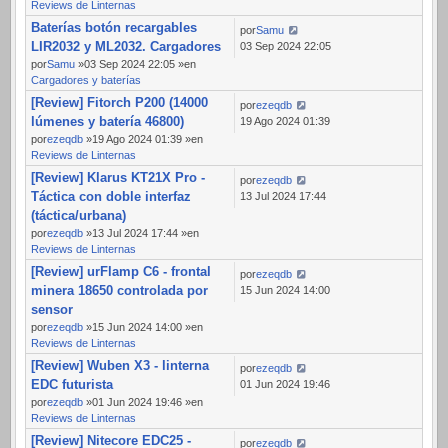
Reviews de Linternas
Baterías botón recargables
por
Samu
LIR2032 y ML2032. Cargadores
03 Sep 2024 22:05
por
Samu
»03 Sep 2024 22:05 »en
Cargadores y baterías
[Review] Fitorch P200 (14000
por
ezeqdb
lúmenes y batería 46800)
19 Ago 2024 01:39
por
ezeqdb
»19 Ago 2024 01:39 »en
Reviews de Linternas
[Review] Klarus KT21X Pro -
por
ezeqdb
Táctica con doble interfaz
13 Jul 2024 17:44
(táctica/urbana)
por
ezeqdb
»13 Jul 2024 17:44 »en
Reviews de Linternas
[Review] urFlamp C6 - frontal
por
ezeqdb
minera 18650 controlada por
15 Jun 2024 14:00
sensor
por
ezeqdb
»15 Jun 2024 14:00 »en
Reviews de Linternas
[Review] Wuben X3 - linterna
por
ezeqdb
EDC futurista
01 Jun 2024 19:46
por
ezeqdb
»01 Jun 2024 19:46 »en
Reviews de Linternas
[Review] Nitecore EDC25 -
por
ezeqdb