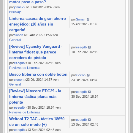
motor paso a paso?
por
jonas22
»10 Jul 2025 08:45 »en
Bricolaje
Linterna casera de gran ahorro
por
Sonan
energético: ¡10 años sin
15 Abr 2025 11:56
cargarla!
por
Sonan
»15 Abr 2025 11:56 »en
General
[Review] Cyansky Vanguard -
por
ezeqdb
linterna fidget que parece
10 Feb 2025 02:19
corredera de pistola
por
ezeqdb
»10 Feb 2025 02:19 »en
Reviews de Linternas
Busco libterna con doble boton
por
ciccon
por
ciccon
»23 Dic 2024 14:37 »en
23 Dic 2024 14:37
General
[Review] Nitecore EDC29 - la
por
ezeqdb
linterna táctica plana más
30 Sep 2024 18:54
potente
por
ezeqdb
»30 Sep 2024 18:54 »en
Reviews de Linternas
Weltool T2 TAC - táctica 18650
por
ezeqdb
de un solo modo (+)
13 Sep 2024 02:48
por
ezeqdb
»13 Sep 2024 02:48 »en