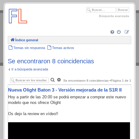
.
Búsqueda avanzada
Índice general
Temas sin respuesta
Temas activos
Se encontraron 8 coincidencias
Ir a búsqueda avanzada
Buscar
Búsqueda
Se encontraron 8 coincidencias •Página
1
de
1
avanzada
Nueva Olight Baton 3 - Versión mejorada de la S1R II
Hoy a partir de las 20:00 se podrá empezar a comprar este nuevo
modelo que nos ofrece Olight
Os dejo la review en vídeo!!