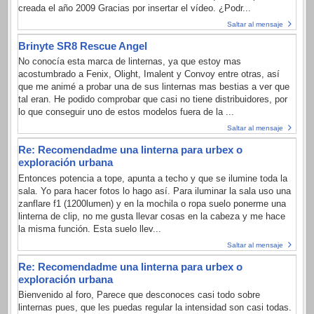
creada el año 2009 Gracias por insertar el vídeo. ¿Podr...
Saltar al mensaje
Brinyte SR8 Rescue Angel
No conocía esta marca de linternas, ya que estoy mas
acostumbrado a Fenix, Olight, Imalent y Convoy entre otras, así
que me animé a probar una de sus linternas mas bestias a ver que
tal eran. He podido comprobar que casi no tiene distribuidores, por
lo que conseguir uno de estos modelos fuera de la ...
Saltar al mensaje
Re: Recomendadme una linterna para urbex o
exploración urbana
Entonces potencia a tope, apunta a techo y que se ilumine toda la
sala. Yo para hacer fotos lo hago así. Para iluminar la sala uso una
zanflare f1 (1200lumen) y en la mochila o ropa suelo ponerme una
linterna de clip, no me gusta llevar cosas en la cabeza y me hace
la misma función. Esta suelo llev...
Saltar al mensaje
Re: Recomendadme una linterna para urbex o
exploración urbana
Bienvenido al foro, Parece que desconoces casi todo sobre
linternas pues, que les puedas regular la intensidad son casi todas.