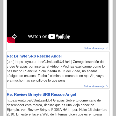
Saltar al mensaje
Re: Brinyte SR8 Rescue Angel
[u.rl ] https: //youtu . be/CUmLasrikU4 /url ] Corregir inserción del
vídeo Gracias por insertar el vídeo. ¿Podrías explicarme como lo
has hecho? Sencillo. Solo inserta la url del vídeo, no añadas
códigos de enlaces. Tacha ` elimina lo marcado en rojo Ah, vaya,
era mucho mas sencillo de lo que pens...
Saltar al mensaje
Re: Review Brinyte SR8 Rescue Angel
https://youtu.be/CUmLasrikU4 Gracias Sobre tu comentario de
desconocer esta marca, decirte que es una vieja conocida.
Ejemplo, ver: Review Brinyte PD03A HA-III por: Heke 15 diciembre
2010. En este enlace a Web de linternas dicen que es empresa