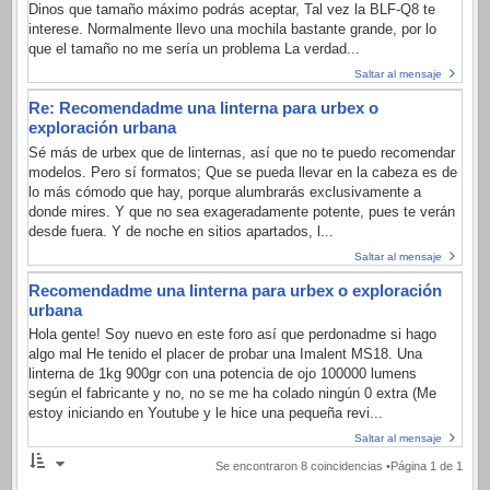
Dinos que tamaño máximo podrás aceptar, Tal vez la BLF-Q8 te
interese. Normalmente llevo una mochila bastante grande, por lo
que el tamaño no me sería un problema La verdad...
Saltar al mensaje
Re: Recomendadme una linterna para urbex o
exploración urbana
Sé más de urbex que de linternas, así que no te puedo recomendar
modelos. Pero sí formatos; Que se pueda llevar en la cabeza es de
lo más cómodo que hay, porque alumbrarás exclusivamente a
donde mires. Y que no sea exageradamente potente, pues te verán
desde fuera. Y de noche en sitios apartados, l...
Saltar al mensaje
Recomendadme una linterna para urbex o exploración
urbana
Hola gente! Soy nuevo en este foro así que perdonadme si hago
algo mal He tenido el placer de probar una Imalent MS18. Una
linterna de 1kg 900gr con una potencia de ojo 100000 lumens
según el fabricante y no, no se me ha colado ningún 0 extra (Me
estoy iniciando en Youtube y le hice una pequeña revi...
Saltar al mensaje
Se encontraron 8 coincidencias •Página
1
de
1