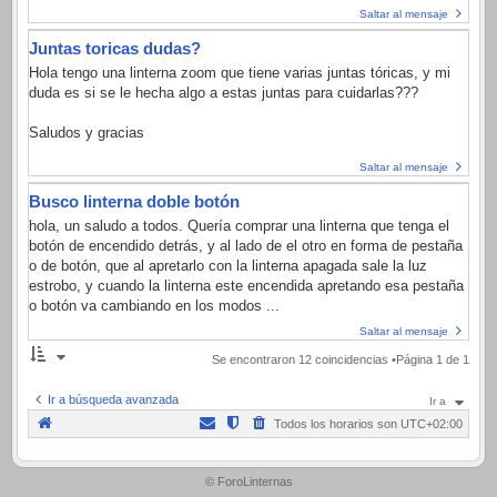
Saltar al mensaje
Juntas toricas dudas?
Hola tengo una linterna zoom que tiene varias juntas tóricas, y mi
duda es si se le hecha algo a estas juntas para cuidarlas???
Saludos y gracias
Saltar al mensaje
Busco linterna doble botón
hola, un saludo a todos. Quería comprar una linterna que tenga el
botón de encendido detrás, y al lado de el otro en forma de pestaña
o de botón, que al apretarlo con la linterna apagada sale la luz
estrobo, y cuando la linterna este encendida apretando esa pestaña
o botón va cambiando en los modos ...
Saltar al mensaje
Se encontraron 12 coincidencias •Página
1
de
1
Ir a búsqueda avanzada
Ir a
Todos los horarios son
UTC+02:00
.
© ForoLinternas