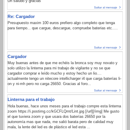
Un saludo y gracias
Saltar al mensaje
Re: Cargador
Presupuesto maxim 100 euros prefiero algo completo que tenga
para tiempo... que cargue, descargue, compruebe baterias etc.....
Saltar al mensaje
Cargador
Muy buenas antes de que me echéis la bronca soy muy novato y
solo utilizo la linterna para mi trabajo de vigilante y no se que
cargador comprar e leído mucho y estoy hecho un lio....
actualmente tengo un nitecore intellicharger i4 que carga baterías li-
on y ni-mh pero no carga 26650. Gracias al foro...
Saltar al mensaje
Linterna para el trabajo
Hola buenas, hace unos meses para el trabajo compre esta linterna
zoom https://i.postimg.cc/kGCFLQmt/Lint.jpg [/url][/img] Me gusto
el que tuviera zoom y que usara dos baterías 26650 por la
autonomía mas que nada, me salió barata pero de calidad muy
mala, la lente del led es de plástico el led esta ...