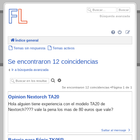
.
Búsqueda avanzada
Índice general
Temas sin respuesta
Temas activos
Se encontraron 12 coincidencias
Ir a búsqueda avanzada
Buscar
Búsqueda
avanzada
Se encontraron 12 coincidencias •Página
1
de
1
Opinion Nextorch TA20
Hola alguien tiene experiencia con el modelo TA20 de
Nextorch???? vale la pena los mas de 80 euros que vale?
Saltar al mensaje
Bateria para Fénix TK05R