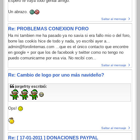
Espero te vaya todo genial amigo.
Un abrazo.
Saltar al mensaje
Re: PROBLEMAS CONEXION FORO
Ha mi tambien me ha pasado ya no savia si era fallo mio o del foro,
borre las cookis hice de todo y nada, yo escribi ayer a...
admin@forolinternas.com ...que es el único contacto que encontre
en google + por que los de facebook y twitter como no tengo no
puedo comunicarme por esa via. No recibí con...
Saltar al mensaje
Re: Cambio de logo por uno más navideño?
jorgefrty escribió:
Ops!
Saltar al mensaje
Re: [ 17-01-2011 ] DONACIONES PAYPAL