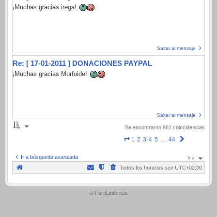
¡Muchas gracias irega!
Saltar al mensaje
Re: [ 17-01-2011 ] DONACIONES PAYPAL
¡Muchas gracias Morfoide!
Saltar al mensaje
Se encontraron 861 coincidencias
Página
Siguiente
1
2
3
4
5
…
44
1
Ir a búsqueda avanzada
Ir a
de
Todos los horarios son
UTC+02:00
44
.
© ForoLinternas