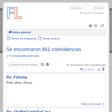
.
Búsqueda avanzada
Índice general
Temas sin respuesta
Temas activos
Se encontraron 861 coincidencias
Ir a búsqueda avanzada
Buscar
Búsqueda
Se encontraron 861 coincidencias
avanzada
Página
Sigui
1
2
3
4
5
…
44
1
Re: Felicitar
de
44
Feliz años chicos.
Saltar al mensaje
Re: #YoMeQuedoEnCasa