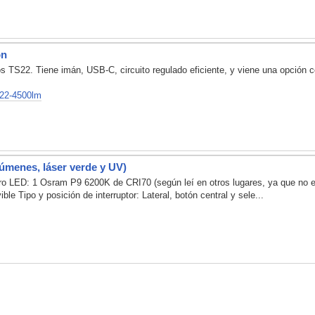
on
 TS22. Tiene imán, USB-C, circuito regulado eficiente, y viene una opció
s22-4500lm
lúmenes, láser verde y UV)
Pro LED: 1 Osram P9 6200K de CRI70 (según leí en otros lugares, ya que no es
 Tipo y posición de interruptor: Lateral, botón central y sele...