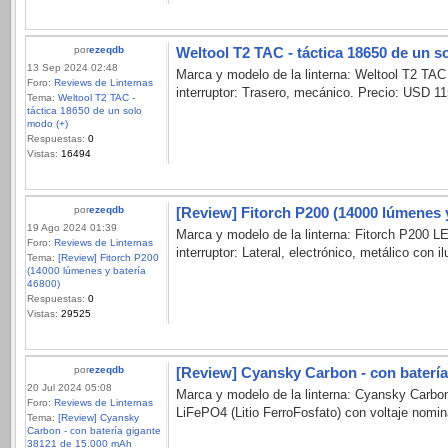
por
ezeqdb
Weltool T2 TAC - táctica 18650 de un s
13 Sep 2024 02:48
Marca y modelo de la linterna: Weltool T2 TAC
Foro:
Reviews de Linternas
interruptor: Trasero, mecánico. Precio: USD 11
Tema:
Weltool T2 TAC -
táctica 18650 de un solo
modo (+)
Respuestas:
0
Vistas:
16494
por
ezeqdb
[Review] Fitorch P200 (14000 lúmenes y
19 Ago 2024 01:39
Marca y modelo de la linterna: Fitorch P200 
Foro:
Reviews de Linternas
interruptor: Lateral, electrónico, metálico con
Tema:
[Review] Fitorch P200
(14000 lúmenes y batería
46800)
Respuestas:
0
Vistas:
29525
por
ezeqdb
[Review] Cyansky Carbon - con baterí
20 Jul 2024 05:08
Marca y modelo de la linterna: Cyansky Carbo
Foro:
Reviews de Linternas
LiFePO4 (Litio FerroFosfato) con voltaje nominal
Tema:
[Review] Cyansky
Carbon - con batería gigante
38121 de 15.000 mAh