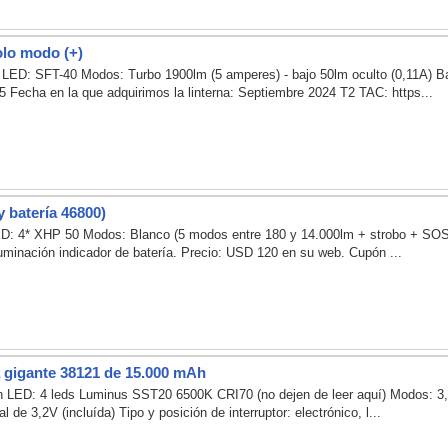
olo modo (+)
 LED: SFT-40 Modos: Turbo 1900lm (5 amperes) - bajo 50lm oculto (0,11A) Ba
5 Fecha en la que adquirimos la linterna: Septiembre 2024 T2 TAC: https...
 batería 46800)
LED: 4* XHP 50 Modos: Blanco (5 modos entre 180 y 14.000lm + strobo + SOS
 iluminación indicador de batería. Precio: USD 120 en su web. Cupón ...
a gigante 38121 de 15.000 mAh
n LED: 4 leds Luminus SST20 6500K CRI70 (no dejen de leer aquí) Modos: 3,
 de 3,2V (incluída) Tipo y posición de interruptor: electrónico, l...