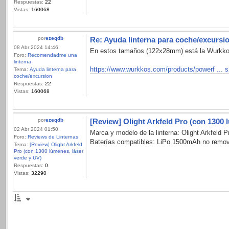
Respuestas:
22
Vistas:
160068
por
ezeqdb
Re: Ayuda linterna para coche/excursi
08 Abr 2024 14:46
En estos tamaños (122x28mm) está la Wurkkos
Foro:
Recomendadme una
linterna
https://www.wurkkos.com/products/powerf ... 
Tema:
Ayuda linterna para
coche/excursion
Respuestas:
22
Vistas:
160068
por
ezeqdb
[Review] Olight Arkfeld Pro (con 1300 
02 Abr 2024 01:50
Marca y modelo de la linterna: Olight Arkfeld 
Foro:
Reviews de Linternas
Baterías compatibles: LiPo 1500mAh no removible
Tema:
[Review] Olight Arkfeld
Pro (con 1300 lúmenes, láser
verde y UV)
Respuestas:
0
Vistas:
32290