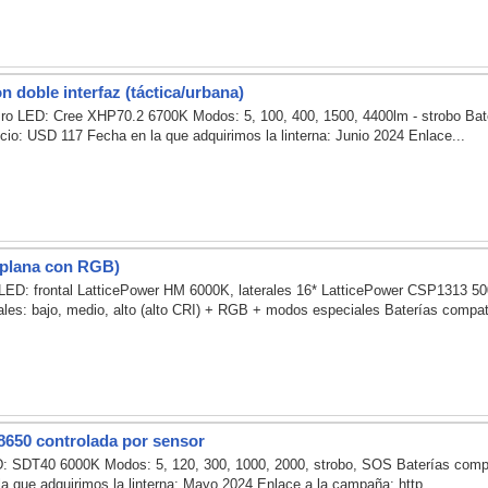
n doble interfaz (táctica/urbana)
Pro LED: Cree XHP70.2 6700K Modos: 5, 100, 400, 1500, 4400lm - strobo Bate
Precio: USD 117 Fecha en la que adquirimos la linterna: Junio 2024 Enlace...
 plana con RGB)
 LED: frontal LatticePower HM 6000K, laterales 16* LatticePower CSP1313
ales: bajo, medio, alto (alto CRI) + RGB + modos especiales Baterías compati
18650 controlada por sensor
: SDT40 6000K Modos: 5, 120, 300, 1000, 2000, strobo, SOS Baterías compatibl
a que adquirimos la linterna: Mayo 2024 Enlace a la campaña: http...