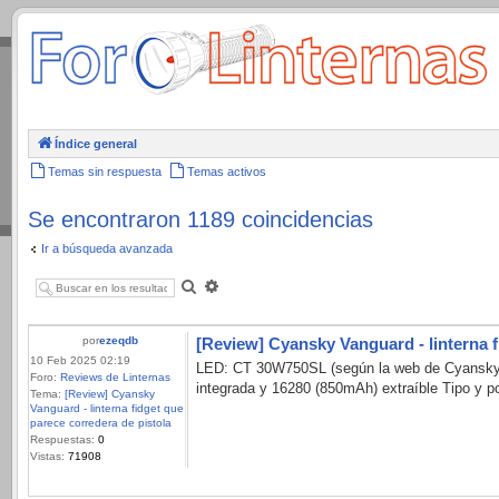
.
Índice general
Temas sin respuesta
Temas activos
Se encontraron 1189 coincidencias
Ir a búsqueda avanzada
Buscar
Búsqueda
avanzada
por
ezeqdb
[Review] Cyansky Vanguard - linterna f
10 Feb 2025 02:19
LED: CT 30W750SL (según la web de Cyansky, 
Foro:
Reviews de Linternas
integrada y 16280 (850mAh) extraíble Tipo y posi
Tema:
[Review] Cyansky
Vanguard - linterna fidget que
parece corredera de pistola
Respuestas:
0
Vistas:
71908