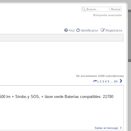
Búsqueda avanzada
Identificarse
Registrarse
FAQ
Se encontraron 1189 coincidencias
Página
Sigui
1
2
3
4
5
…
60
1
de
60
0 lm + Strobo y SOS, + láser verde Baterías compatibles: 21700
Saltar al mensaje