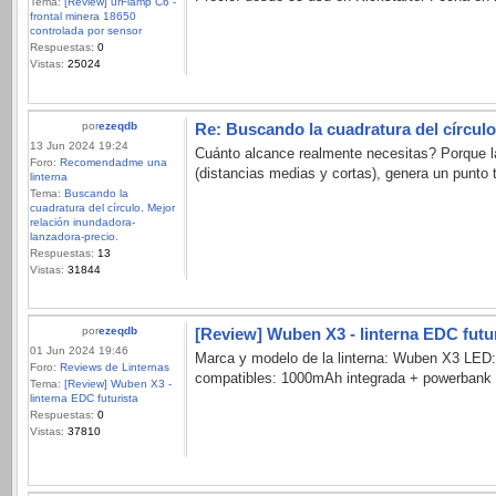
Tema:
[Review] urFlamp C6 -
frontal minera 18650
controlada por sensor
Respuestas:
0
Vistas:
25024
por
ezeqdb
Re: Buscando la cuadratura del círculo
13 Jun 2024 19:24
Cuánto alcance realmente necesitas? Porque la
Foro:
Recomendadme una
(distancias medias y cortas), genera un punto 
linterna
Tema:
Buscando la
cuadratura del círculo. Mejor
relación inundadora-
lanzadora-precio.
Respuestas:
13
Vistas:
31844
por
ezeqdb
[Review] Wuben X3 - linterna EDC futu
01 Jun 2024 19:46
Marca y modelo de la linterna: Wuben X3 LED
Foro:
Reviews de Linternas
compatibles: 1000mAh integrada + powerbank opc
Tema:
[Review] Wuben X3 -
linterna EDC futurista
Respuestas:
0
Vistas:
37810