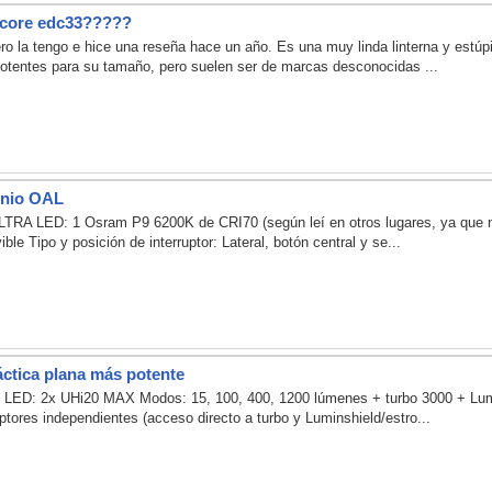
tecore edc33?????
ero la tengo e hice una reseña hace un año. Es una muy linda linterna y est
 potentes para su tamaño, pero suelen ser de marcas desconocidas ...
minio OAL
 ULTRA LED: 1 Osram P9 6200K de CRI70 (según leí en otros lugares, ya que no
e Tipo y posición de interruptor: Lateral, botón central y se...
táctica plana más potente
9 LED: 2x UHi20 MAX Modos: 15, 100, 400, 1200 lúmenes + turbo 3000 + Lum
ruptores independientes (acceso directo a turbo y Luminshield/estro...