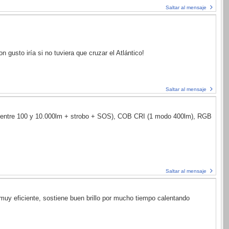
Saltar al mensaje
 gusto iría si no tuviera que cruzar el Atlántico!
Saltar al mensaje
s entre 100 y 10.000lm + strobo + SOS), COB CRI (1 modo 400lm), RGB
Saltar al mensaje
uy eficiente, sostiene buen brillo por mucho tiempo calentando