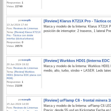
Respuestas:
1
Vistas:
22749
por
ezeqdb
[Review] Klarus KT21X Pro - Táctica co
13 Jul 2024 17:44
Marca y modelo de la linterna: Klarus XT21X 
Foro:
Reviews de Linternas
posición de interruptor: 2 traseros, 1 lateral 
Tema:
[Review] Klarus KT21X
Pro - Táctica con doble
interfaz (táctica/urbana)
Respuestas:
0
Vistas:
26576
por
ezeqdb
[Review] Wurkkos HD01 (linterna EDC
20 Jun 2024 19:32
Marca y modelo de la linterna: Wurkkos HD01
Foro:
Reviews de Linternas
medio, alto, turbo, strobo + LASER. Leds later
Tema:
[Review] Wurkkos
HD01 (linterna EDC plana con
RGB)
Respuestas:
1
Vistas:
21108
por
ezeqdb
[Review] urFlamp C6 - frontal minera 
15 Jun 2024 14:00
Marca y modelo de la linterna: urFlamp C6 LED
Foro:
Reviews de Linternas
Precio: desde 55 usd en Kickstarter Fecha en l