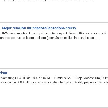
. Mejor relación inundadora-lanzadora-precio.
 IF22 tiene mucho alcance justamente porque la lente TIR concentra mucho el
tan intenso que es hasta molesto (además de no iluminar casi nada a...
rista
: Samsung LH351D de 5000K 90CRI + Luminus SST10 rojo Modos: 1lm, 50lm, 
ional de 3000mAh Tipo y posición de interruptor: Digital, perpendicular a lo