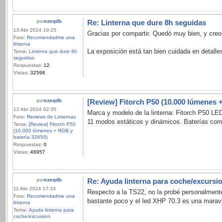
por
ezeqdb
Re: Linterna que dure 8h seguidas
13 Abr 2024 19:25
Gracias por compartir. Quedó muy bien, y cre
Foro:
Recomendadme una
linterna
La exposición está tan bien cuidada en detalles
Tema:
Linterna que dure 8h
seguidas
Respuestas:
12
Vistas:
32598
por
ezeqdb
[Review] Fitorch P50 (10.000 lúmenes 
12 Abr 2024 02:35
Marca y modelo de la linterna: Fitorch P50 
Foro:
Reviews de Linternas
11 modos estáticos y dinámicos. Baterías compa
Tema:
[Review] Fitorch P50
(10.000 lúmenes + RGB y
batería 32650)
Respuestas:
0
Vistas:
46957
por
ezeqdb
Re: Ayuda linterna para coche/excursi
11 Abr 2024 17:24
Respecto a la TS22, no la probé personalmente
Foro:
Recomendadme una
bastante poco y el led XHP 70.3 es una maravil
linterna
Tema:
Ayuda linterna para
coche/excursion