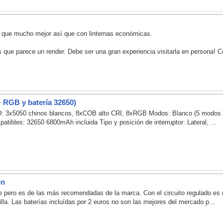
o que mucho mejor así que con linternas económicas.
 que parece un render. Debe ser una gran experiencia visitarla en persona! Con
+ RGB y batería 32650)
LED: 3x5050 chinos blancos, 8xCOB alto CRI, 8xRGB Modos: Blanco (5 modo
tibles: 32650 6800mAh incluida Tipo y posición de interruptor: Lateral, ...
on
 pero es de las más recomendadas de la marca. Con el circuito regulado es m
la. Las baterías incluídas por 2 euros no son las mejores del mercado p...