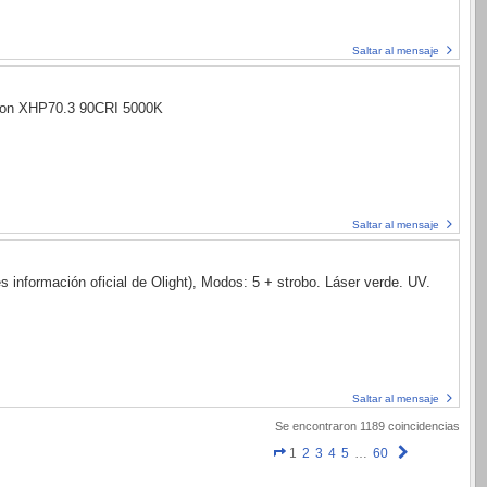
Saltar al mensaje
n con XHP70.3 90CRI 5000K
Saltar al mensaje
 información oficial de Olight), Modos: 5 + strobo. Láser verde. UV.
Saltar al mensaje
Se encontraron 1189 coincidencias
Página
Siguiente
1
2
3
4
5
…
60
1