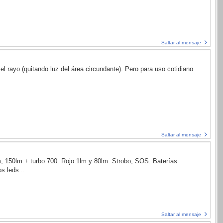
Saltar al mensaje
 rayo (quitando luz del área circundante). Pero para uso cotidiano
Saltar al mensaje
150lm + turbo 700. Rojo 1lm y 80lm. Strobo, SOS. Baterías
s leds...
Saltar al mensaje