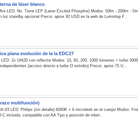
terna de láser blanco
 Mini LED: No. Tiene LEP (Laser Excited Phosphor) Modos: 50lm - 200lm - St
con luz standby opcional Precio: aprox 92 USD en la web de Lumintop F...
tica plana evolución de la la EDC27
 LED: 2x UHi20 con reflector Modos: 15, 65, 200, 1000 lúmenes + turbo 3000
s independientes (acceso directo a turbo O estrobo) Precio: aprox 75 U...
razo multifunción)
03 LED: Philips (sin detalle) 6000K + 6 microleds en el cuerpo Modos: Frontal (
 incluida, compatible con AA Tipo y posición de interr...