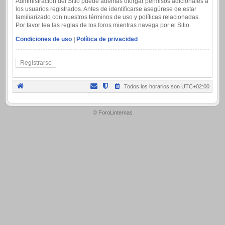
Administración del Sitio puede además otorgar permisos adicionales a
los usuarios registrados. Antes de identificarse asegúrese de estar
familiarizado con nuestros términos de uso y políticas relacionadas.
Por favor lea las reglas de los foros mientras navega por el Sitio.
Condiciones de uso
|
Política de privacidad
Registrarse
Todos los horarios son
UTC+02:00
.
© ForoLinternas