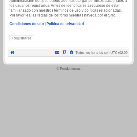
Administración del Sitio puede además otorgar permisos adicionales a
los usuarios registrados. Antes de identificarse asegúrese de estar
familiarizado con nuestros términos de uso y políticas relacionadas.
Por favor lea las reglas de los foros mientras navega por el Sitio.
Condiciones de uso
|
Política de privacidad
Registrarse
Todos los horarios son
UTC+02:00
.
© ForoLinternas