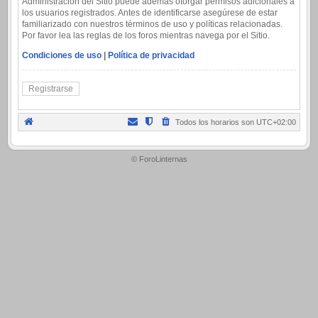
Administración del Sitio puede además otorgar permisos adicionales a
los usuarios registrados. Antes de identificarse asegúrese de estar
familiarizado con nuestros términos de uso y políticas relacionadas.
Por favor lea las reglas de los foros mientras navega por el Sitio.
Condiciones de uso
|
Política de privacidad
Registrarse
Todos los horarios son
UTC+02:00
.
© ForoLinternas