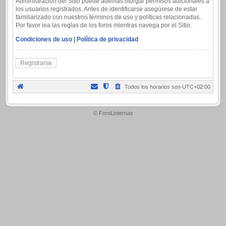
Administración del Sitio puede además otorgar permisos adicionales a
los usuarios registrados. Antes de identificarse asegúrese de estar
familiarizado con nuestros términos de uso y políticas relacionadas.
Por favor lea las reglas de los foros mientras navega por el Sitio.
Condiciones de uso
|
Política de privacidad
Registrarse
Todos los horarios son
UTC+02:00
.
© ForoLinternas