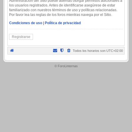
Administración del Sitio puede además otorgar permisos adicionales a
los usuarios registrados. Antes de identificarse asegúrese de estar
familiarizado con nuestros términos de uso y políticas relacionadas.
Por favor lea las reglas de los foros mientras navega por el Sitio.
Condiciones de uso
|
Política de privacidad
Registrarse
Todos los horarios son
UTC+02:00
.
© ForoLinternas