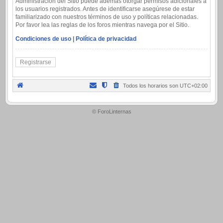
Administración del Sitio puede además otorgar permisos adicionales a
los usuarios registrados. Antes de identificarse asegúrese de estar
familiarizado con nuestros términos de uso y políticas relacionadas.
Por favor lea las reglas de los foros mientras navega por el Sitio.
Condiciones de uso
|
Política de privacidad
Registrarse
Todos los horarios son
UTC+02:00
.
© ForoLinternas