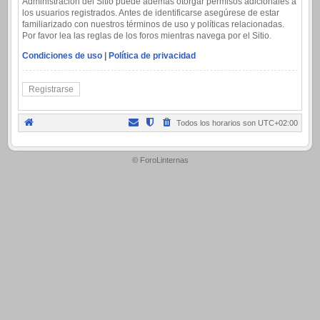
Administración del Sitio puede además otorgar permisos adicionales a
los usuarios registrados. Antes de identificarse asegúrese de estar
familiarizado con nuestros términos de uso y políticas relacionadas.
Por favor lea las reglas de los foros mientras navega por el Sitio.
Condiciones de uso
|
Política de privacidad
Registrarse
Todos los horarios son
UTC+02:00
.
© ForoLinternas