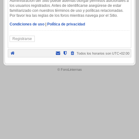
Administración del Sitio puede además otorgar permisos adicionales a
los usuarios registrados. Antes de identificarse asegúrese de estar
familiarizado con nuestros términos de uso y políticas relacionadas.
Por favor lea las reglas de los foros mientras navega por el Sitio.
Condiciones de uso
|
Política de privacidad
Registrarse
Todos los horarios son
UTC+02:00
.
© ForoLinternas