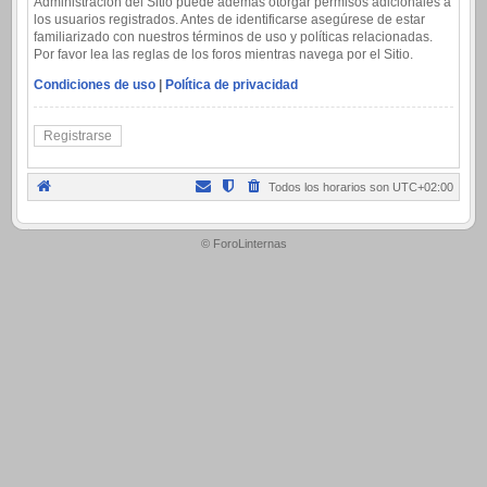
Administración del Sitio puede además otorgar permisos adicionales a
los usuarios registrados. Antes de identificarse asegúrese de estar
familiarizado con nuestros términos de uso y políticas relacionadas.
Por favor lea las reglas de los foros mientras navega por el Sitio.
Condiciones de uso
|
Política de privacidad
Registrarse
Todos los horarios son
UTC+02:00
.
© ForoLinternas