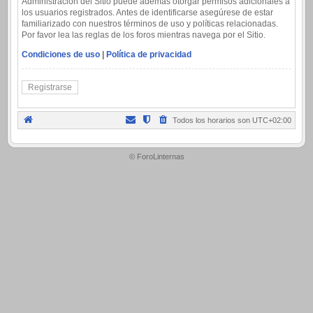
Administración del Sitio puede además otorgar permisos adicionales a
los usuarios registrados. Antes de identificarse asegúrese de estar
familiarizado con nuestros términos de uso y políticas relacionadas.
Por favor lea las reglas de los foros mientras navega por el Sitio.
Condiciones de uso
|
Política de privacidad
Registrarse
Todos los horarios son
UTC+02:00
.
© ForoLinternas