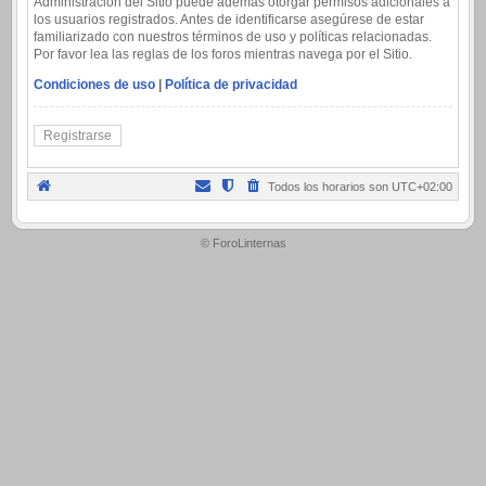
Administración del Sitio puede además otorgar permisos adicionales a
los usuarios registrados. Antes de identificarse asegúrese de estar
familiarizado con nuestros términos de uso y políticas relacionadas.
Por favor lea las reglas de los foros mientras navega por el Sitio.
Condiciones de uso
|
Política de privacidad
Registrarse
Todos los horarios son
UTC+02:00
.
© ForoLinternas