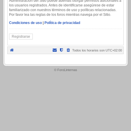
Administración del Sitio puede además otorgar permisos adicionales a
los usuarios registrados. Antes de identificarse asegúrese de estar
familiarizado con nuestros términos de uso y políticas relacionadas.
Por favor lea las reglas de los foros mientras navega por el Sitio.
Condiciones de uso
|
Política de privacidad
Registrarse
Todos los horarios son
UTC+02:00
.
© ForoLinternas