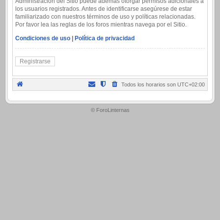
Administración del Sitio puede además otorgar permisos adicionales a
los usuarios registrados. Antes de identificarse asegúrese de estar
familiarizado con nuestros términos de uso y políticas relacionadas.
Por favor lea las reglas de los foros mientras navega por el Sitio.
Condiciones de uso
|
Política de privacidad
Registrarse
Todos los horarios son
UTC+02:00
.
© ForoLinternas