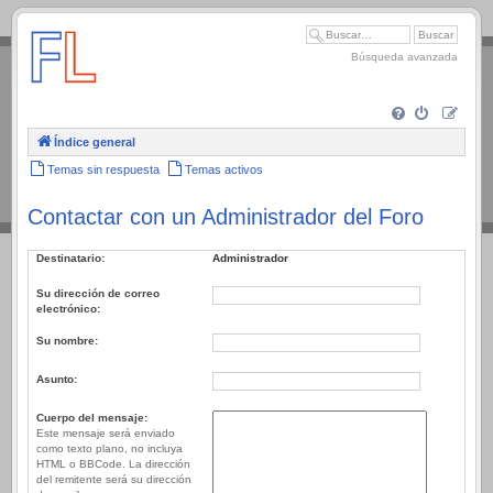
.
Búsqueda avanzada
Índice general
Temas sin respuesta
Temas activos
Contactar con un Administrador del Foro
Destinatario:
Administrador
Su dirección de correo
electrónico:
Su nombre:
Asunto:
Cuerpo del mensaje:
Este mensaje será enviado
como texto plano, no incluya
HTML o BBCode. La dirección
del remitente será su dirección