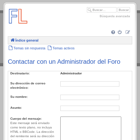
.
Búsqueda avanzada
Índice general
Temas sin respuesta
Temas activos
Contactar con un Administrador del Foro
Destinatario:
Administrador
Su dirección de correo
electrónico:
Su nombre:
Asunto:
Cuerpo del mensaje:
Este mensaje será enviado
como texto plano, no incluya
HTML o BBCode. La dirección
del remitente será su dirección